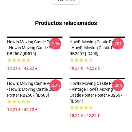
Productos relacionados
Howl's Moving Castle Posters
Howl's Moving Castle Posters
-20%
-20%
- Howl's Moving Castle Poster
- Howl's Moving Castle Poster
RB2507 [ID515]
RB2507 [ID490]
18,21 € - 42,22 €
18,21 € - 42,22 €
Howl's Moving Castle Posters
Howl's Moving Castle Posters
-20%
-20%
- Howl's Moving Castle 2004
- Vintage Howl's Moving
Poster RB2507 [ID508]
Castle Poster Poster RB2507
[ID504]
18,21 € - 42,22 €
18,21 € - 42,22 €