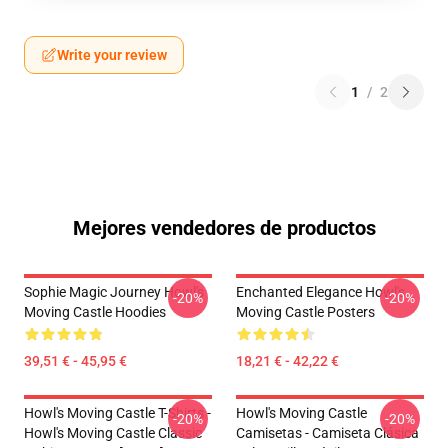
Write your review
1
/
2
Mejores vendedores de productos
Sophie Magic Journey Howl's
Enchanted Elegance Howl's
-20%
-20%
Moving Castle Hoodies
Moving Castle Posters
39,51 € - 45,95 €
18,21 € - 42,22 €
Howl's Moving Castle T-Shirts -
Howl's Moving Castle
-20%
-20%
Howl's Moving Castle Classic
Camisetas - Camiseta Clásica