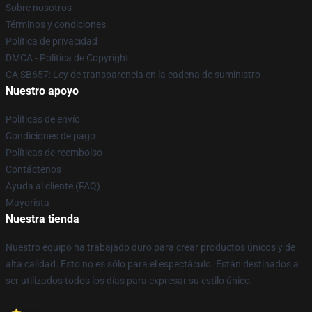
Sobre nosotros
Términos y condiciones
Política de privacidad
DMCA - Política de Copyright
CA SB657: Ley de transparencia en la cadena de suministro
Nuestro apoyo
Políticas de envío
Condiciones de pago
Políticas de reembolso
Contáctenos
Ayuda al cliente (FAQ)
Mayorista
Nuestra tienda
Nuestro equipo ha trabajado duro para crear productos únicos y de
alta calidad. Esto no es sólo para el espectáculo. Están destinados a
ser utilizados todos los días para expresar su estilo único.