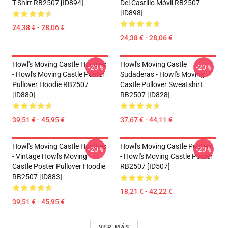
T-Shirt RB2507 [ID894]
Del Castillo Móvil RB2507
[ID898]
24,38 € - 28,06 €
24,38 € - 28,06 €
Howl's Moving Castle Hoodies
Howl's Moving Castle
-20%
-20%
- Howl's Moving Castle Poster
Sudaderas - Howl's Moving
Pullover Hoodie RB2507
Castle Pullover Sweatshirt
[ID880]
RB2507 [ID828]
39,51 € - 45,95 €
37,67 € - 44,11 €
Howl's Moving Castle Hoodies
Howl's Moving Castle Posters
-20%
-20%
- Vintage Howl's Moving
- Howl's Moving Castle Poster
Castle Poster Pullover Hoodie
RB2507 [ID507]
RB2507 [ID883]
18,21 € - 42,22 €
39,51 € - 45,95 €
VER MÁS