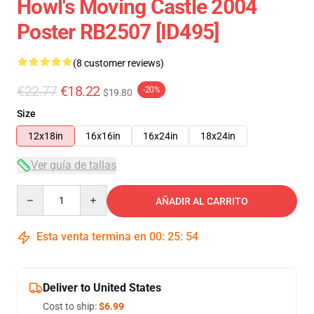
Howl's Moving Castle 2004
Poster RB2507 [ID495]
(8 customer reviews)
€22.77
€18.22
-20%
$19.80
Size
12x18in
16x16in
16x24in
18x24in
Ver guía de tallas
Quantity
AÑADIR AL CARRITO
Esta venta termina en
00
:
25
:
54
Deliver to United States
Cost to ship:
$6.99