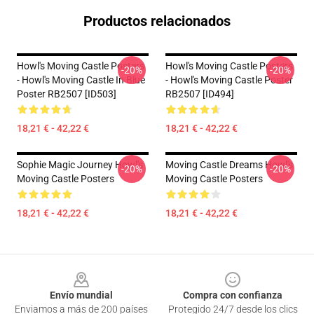
Productos relacionados
Howl's Moving Castle Posters
Howl's Moving Castle Posters
-20%
-20%
- Howl's Moving Castle In Blue
- Howl's Moving Castle Poster
Poster RB2507 [ID503]
RB2507 [ID494]
18,21 € - 42,22 €
18,21 € - 42,22 €
Sophie Magic Journey Howl's
Moving Castle Dreams Howl's
-20%
-20%
Moving Castle Posters
Moving Castle Posters
18,21 € - 42,22 €
18,21 € - 42,22 €
Footer
Envío mundial
Compra con confianza
Enviamos a más de 200 países
Protegido 24/7 desde los clics