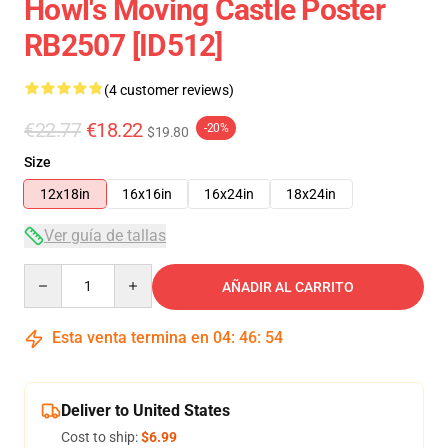
Howl's Moving Castle Poster
RB2507 [ID512]
(4 customer reviews)
€22.77
€18.22
-20%
$19.80
Size
12x18in
16x16in
16x24in
18x24in
Ver guía de tallas
Quantity
AÑADIR AL CARRITO
Esta venta termina en
04
:
46
:
54
Deliver to United States
Cost to ship:
$6.99