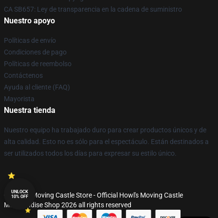
CA SB657: Ley de transparencia en la cadena de suministro
Nuestro apoyo
Políticas de envío
Condiciones de pago
Políticas de reembolso
Contáctenos
Ayuda al cliente (FAQ)
Mayorista
Nuestra tienda
Nuestro equipo ha trabajado duro para crear productos únicos y de
alta calidad. Esto no es sólo para el espectáculo. Están destinados a
ser utilizados todos los días para expresar su estilo único.
UNLOCK
© Howl's Moving Castle Store - Official Howl's Moving Castle
10% OFF
Merchandise Shop 2026 all rights reserved