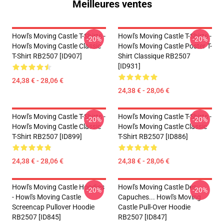
Meilleures ventes
Howl's Moving Castle T-Shirts -
Howl's Moving Castle T-Shirts -
-20%
-20%
Howl's Moving Castle Classic
Howl's Moving Castle Poster T-
T-Shirt RB2507 [ID907]
Shirt Classique RB2507
[ID931]
24,38 € - 28,06 €
24,38 € - 28,06 €
Howl's Moving Castle T-Shirts -
Howl's Moving Castle T-Shirts -
-20%
-20%
Howl's Moving Castle Classic
Howl's Moving Castle Classic
T-Shirt RB2507 [ID899]
T-Shirt RB2507 [ID886]
24,38 € - 28,06 €
24,38 € - 28,06 €
Howl's Moving Castle Hoodies
Howl's Moving Castle Des
-20%
-20%
- Howl's Moving Castle
Capuches... Howl's Moving
Screencap Pullover Hoodie
Castle Pull-Over Hoodie
RB2507 [ID845]
RB2507 [ID847]