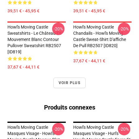
39,51 € - 45,95 €
39,51 € - 45,95 €
Howl's Moving Castle
Howl's Moving Castle
-20%
-20%
Sweatshirts - Le Château En
Chandails - Howl's Moving
Mouvement Blanc Contour
Castle Sweat-Shirt D'affiche
Pullover Sweatshirt RB2507
De Pull RB2507 [ID820]
[ID819]
37,67 € - 44,11 €
37,67 € - 44,11 €
VOIR PLUS
Produits connexes
Howl's Moving Castle
Howl's Moving Castle
-20%
-20%
Masques Visage - Howl's
Masques Visage - Hurl's