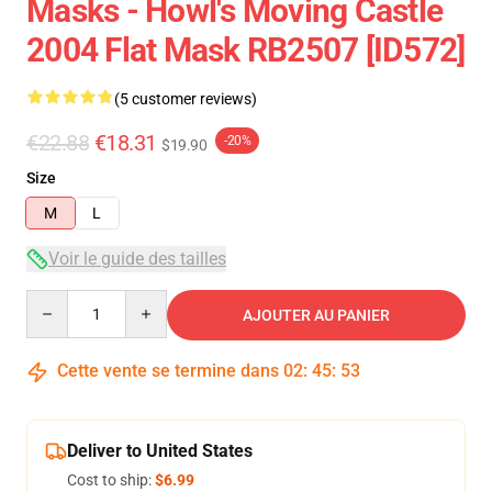
Masks - Howl's Moving Castle
2004 Flat Mask RB2507 [ID572]
(5 customer reviews)
€22.88
€18.31
-20%
$19.90
Size
M
L
Voir le guide des tailles
Quantity
AJOUTER AU PANIER
Cette vente se termine dans
02
:
45
:
53
Deliver to United States
Cost to ship:
$6.99