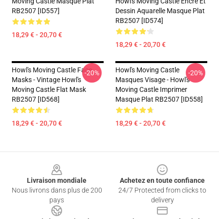
Moving Castle Masque Plat
Howl's Moving Castle Encre Et
RB2507 [ID557]
Dessin Aquarelle Masque Plat
RB2507 [ID574]
18,29 € - 20,70 €
18,29 € - 20,70 €
Howl's Moving Castle Face
Howl's Moving Castle
-20%
-20%
Masks - Vintage Howl's
Masques Visage - Howl's
Moving Castle Flat Mask
Moving Castle Imprimer
RB2507 [ID568]
Masque Plat RB2507 [ID558]
18,29 € - 20,70 €
18,29 € - 20,70 €
Footer
Livraison mondiale
Achetez en toute confiance
Nous livrons dans plus de 200
24/7 Protected from clicks to
pays
delivery