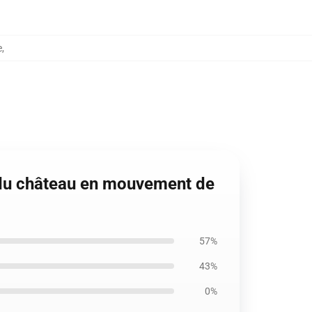
e
,
 du château en mouvement de
57%
43%
0%