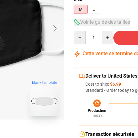
M
L
Voir le guide des tailles
Quantity
Cette vente se termine 
Deliver to United States
blank template
Cost to ship:
$6.99
Standard - Order today to g
Production
Today
Transaction sécurisée