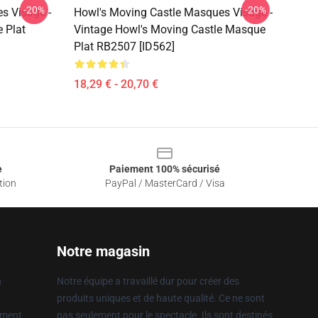
-20%
-20%
s Visage -
Howl's Moving Castle Masques Visage -
 Plat
Vintage Howl's Moving Castle Masque
Plat RB2507 [ID562]
18,29 € - 20,70 €
e
Paiement 100% sécurisé
tion
PayPal / MasterCard / Visa
Notre magasin
n
Notre équipe a travaillé dur pour créer des
produits uniques et de haute qualité. Ce ne sont
ement
pas seulement pour le spectacle. Ils sont destinés