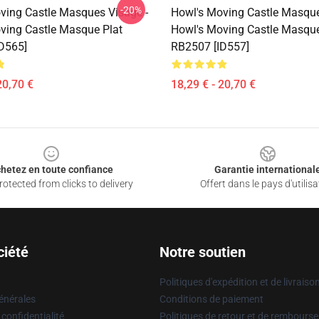
-20%
ving Castle Masques Visage -
Howl's Moving Castle Masque
ving Castle Masque Plat
Howl's Moving Castle Masque
D565]
RB2507 [ID557]
20,70 €
18,29 € - 20,70 €
hetez en toute confiance
Garantie international
otected from clicks to delivery
Offert dans le pays d'utilisa
ciété
Notre soutien
Politiques d'expédition et de livraiso
énérales
Conditions de paiement
 confidentialité
Politiques de retour et de rembours