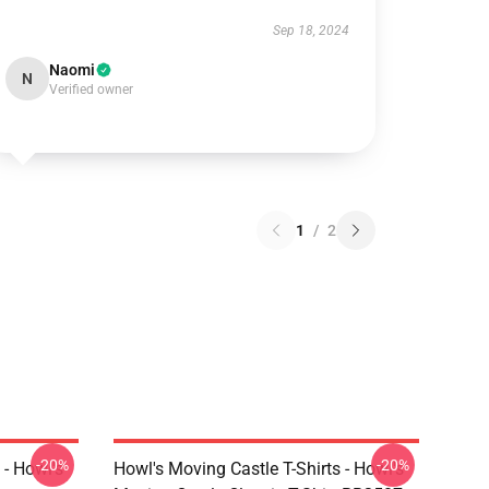
Sep 18, 2024
Naomi
N
Verified owner
1
/
2
-20%
-20%
 - Howl's
Howl's Moving Castle T-Shirts - Howl's