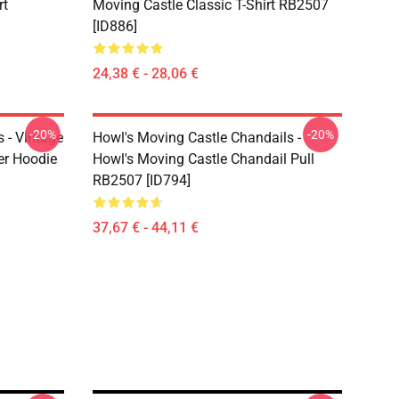
rt
Moving Castle Classic T-Shirt RB2507
[ID886]
24,38 € - 28,06 €
-20%
-20%
 - Vintage
Howl's Moving Castle Chandails -
er Hoodie
Howl's Moving Castle Chandail Pull
RB2507 [ID794]
37,67 € - 44,11 €