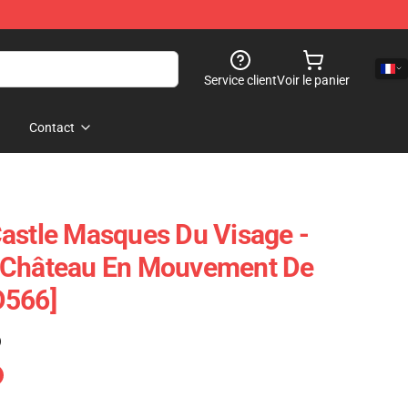
Service client
Voir le panier
Contact
astle Masques Du Visage -
 Château En Mouvement De
D566]
)