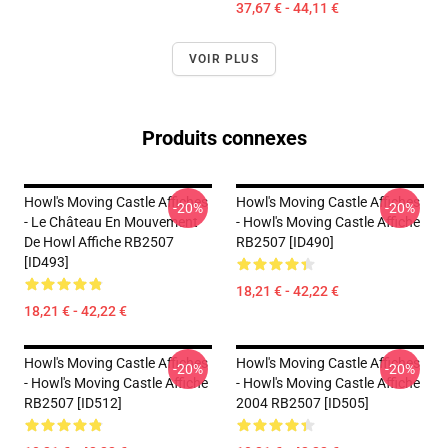
37,67 € - 44,11 €
VOIR PLUS
Produits connexes
Howl's Moving Castle Affiches
Howl's Moving Castle Affiches
-20%
-20%
- Le Château En Mouvement
- Howl's Moving Castle Affiche
De Howl Affiche RB2507
RB2507 [ID490]
[ID493]
18,21 € - 42,22 €
18,21 € - 42,22 €
Howl's Moving Castle Affiches
Howl's Moving Castle Affiches
-20%
-20%
- Howl's Moving Castle Affiche
- Howl's Moving Castle Affiche
RB2507 [ID512]
2004 RB2507 [ID505]