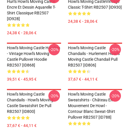
Hurl's Howl's Moving Castle
Howl's Moving CastleVintage
Encre Et Dessin Aquarelle T-
Classic T-Shirt RB2507 [ID930]
Shirt Classique RB2507
[ID928]
24,38 € - 28,06 €
24,38 € - 28,06 €
Howl's Moving Castle Hoodies
Howl's Moving Castle
-20%
-20%
- Vintage Howl's Moving
Chandails - Hurlement Howl's
Castle Pullover Hoodie
Moving Castle Chandail Pull
RB2507 [ID868]
RB2507 [ID806]
39,51 € - 45,95 €
37,67 € - 44,11 €
Howl's Moving Castle
Howl's Moving Castle
-20%
-20%
Chandails - Howl's Moving
Sweatshirts - Château En
Castle Sweatshirt De Pull
Mouvement De Howl -
RB2507 [ID800]
Contour Blanc Sweat-Shirt
Pullover RB2507 [ID788]
37,67 € - 44,11 €