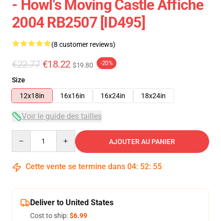
- Howl's Moving Castle Affiche
2004 RB2507 [ID495]
(8 customer reviews)
€22.77
€18.22
-20%
$19.80
Size
12x18in
16x16in
16x24in
18x24in
Voir le guide des tailles
Quantity
AJOUTER AU PANIER
Cette vente se termine dans
04
:
52
:
54
Deliver to United States
Cost to ship:
$6.99