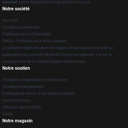
Courriel
: contact@howlsmovingcastlemerch.com
Notre société
Sur nous
Conditions générales
Politiques de confidentialité
DMCA - Politique sur le droit d'auteur
Le présent règlement entre en vigueur le jour suivant celui de sa
publication au Journal officiel de l'Union européenne. Loi sur la
transparence de la chaîne d'approvisionnement
Notre soutien
Politiques d'expédition et de livraison
Conditions de paiement
Politiques de retour et de remboursement
Contactez-nous
Aide aux clients (FAQ)
Vente
Notre magasin