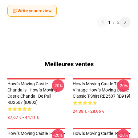
Write your review
1
/
2
Meilleures ventes
Howl's Moving Castle
Howl's Moving Castle T-Shirts -
-20%
-20%
Chandails - Howl's Moving
Vintage Howl's Moving Castle
Castle Chandail De Pull
Classic T-Shirt RB2507 [ID919]
RB2507 [ID802]
24,38 € - 28,06 €
37,67 € - 44,11 €
Howl's Moving Castle T-Shirts -
Howl's Moving Castle T-Shirts -
-20%
-20%