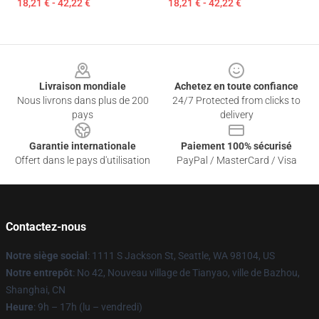
18,21 € - 42,22 €
18,21 € - 42,22 €
Footer
Livraison mondiale
Achetez en toute confiance
Nous livrons dans plus de 200
24/7 Protected from clicks to
pays
delivery
Garantie internationale
Paiement 100% sécurisé
Offert dans le pays d'utilisation
PayPal / MasterCard / Visa
Contactez-nous
Notre siège social
: 1111 S Jackson St, Seattle, WA 98104, US
Notre entrepôt
: No 42, Nouveau village de Tianyao, ville de Bazhou,
Shanghai, CN
Heure
: 9h – 17h (lu – vendredi)