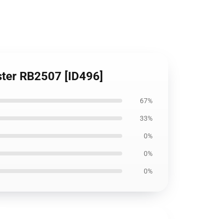
ster RB2507 [ID496]
67%
33%
0%
0%
0%