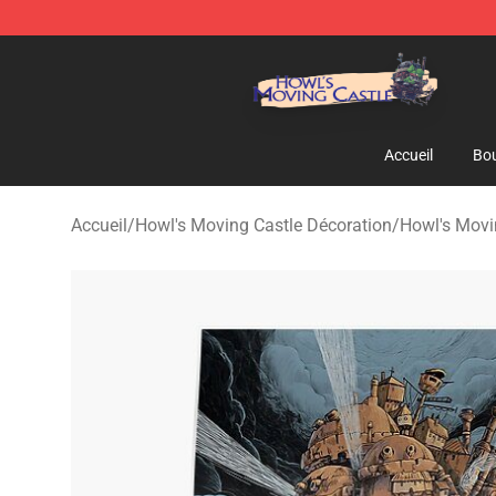
Howl's Moving Castle Store - Official Howl's Moving 
Accueil
Bou
Accueil
/
Howl's Moving Castle Décoration
/
Howl's Movi