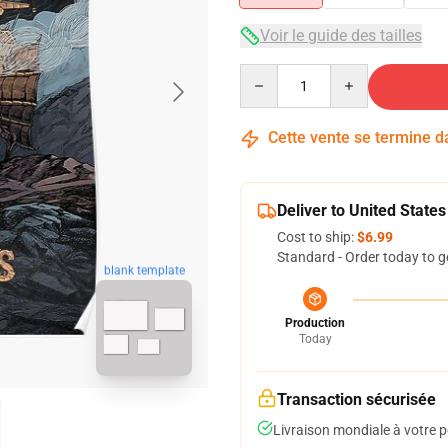
Voir le guide des tailles
Quantity
Cette vente se termine 
Deliver to United States
Cost to ship:
$6.99
Standard - Order today to g
blank template
Production
Today
Transaction sécurisée
Livraison mondiale à votre p