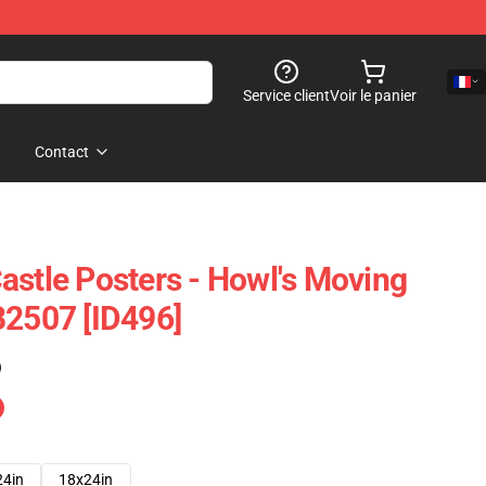
Service client
Voir le panier
Contact
astle Posters - Howl's Moving
B2507 [ID496]
)
24in
18x24in