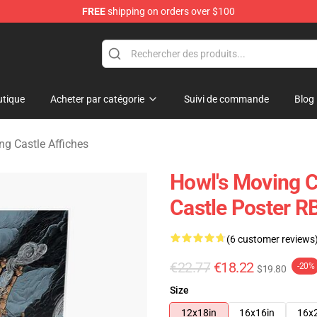
FREE
shipping on orders over $100
Castle Merchandise Shop
tique
Acheter par catégorie
Suivi de commande
Blog
ng Castle Affiches
Howl's Moving C
Castle Poster R
(6 customer reviews
€22.77
€18.22
-20%
$19.80
Size
12x18in
16x16in
16x