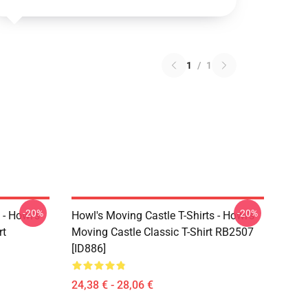
1
/
1
-20%
-20%
 - Howl's
Howl's Moving Castle T-Shirts - Howl's
rt
Moving Castle Classic T-Shirt RB2507
[ID886]
24,38 € - 28,06 €