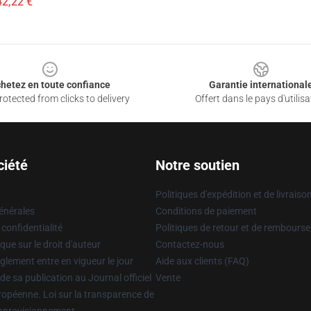
42,22 €
hetez en toute confiance
Garantie international
otected from clicks to delivery
Offert dans le pays d'utilisa
ciété
Notre soutien
Politiques d'expédition et de livraiso
énérales
Conditions de paiement
 confidentialité
Politiques de retour et de rembours
que sur le droit d'auteur
Contactez-nous
glement entre en vigueur le jour
Aide aux clients (FAQ)
 de sa publication au Journal officiel
Vente
uropéenne. Loi sur la transparence de