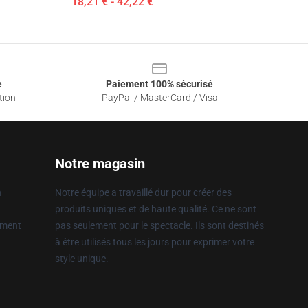
18,21 € - 42,22 €
e
Paiement 100% sécurisé
tion
PayPal / MasterCard / Visa
Notre magasin
n
Notre équipe a travaillé dur pour créer des
produits uniques et de haute qualité. Ce ne sont
ement
pas seulement pour le spectacle. Ils sont destinés
à être utilisés tous les jours pour exprimer votre
style unique.