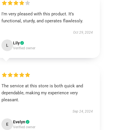
I’m very pleased with this product. It’s
functional, sturdy, and operates flawlessly.
Oct 29, 2024
Lily
L
Verified owner
The service at this store is both quick and
dependable, making my experience very
pleasant.
Sep 24, 2024
Evelyn
E
Verified owner