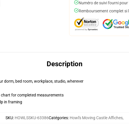
Numéro de suivi fourni pour t
Remboursement complet si le
Description
your dorm, bed room, workplace, studio, wherever
 chart for completed measurements
lp in framing
SKU
:
HOWLSSKU-63386
Catégories
:
Howl's Moving Castle Affiches
,