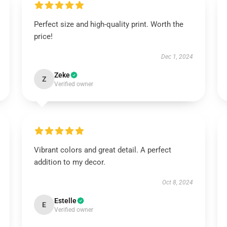
Perfect size and high-quality print. Worth the
price!
Dec 1, 2024
Zeke
Z
Verified owner
Vibrant colors and great detail. A perfect
addition to my decor.
Oct 8, 2024
Estelle
E
Verified owner