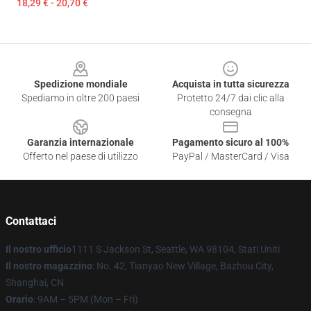
18,29 € - 20,70 €
Footer
Spedizione mondiale
Acquista in tutta sicurezza
Spediamo in oltre 200 paesi
Protetto 24/7 dai clic alla
consegna
Garanzia internazionale
Pagamento sicuro al 100%
Offerto nel paese di utilizzo
PayPal / MasterCard / Visa
Contattaci
Il nostro ufficio
1111 S Jackson St, Seattle, WA 98104, Stati Uniti
Il nostro magazzino
: No. 42, Tianyao New Village, Bazhou City,
Shanghai, CN
Orario
: 9AM – 5PM (Mon – Fri)