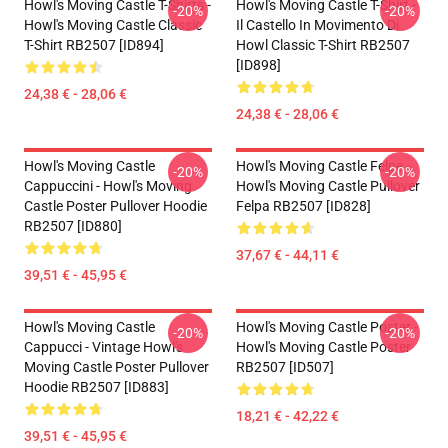
Howl's Moving Castle T-Shirts -
Howl's Moving Castle T-Shirt -
-20%
-20%
Howl's Moving Castle Classic
Il Castello In Movimento Di
T-Shirt RB2507 [ID894]
Howl Classic T-Shirt RB2507
[ID898]
24,38 € - 28,06 €
24,38 € - 28,06 €
Howl's Moving Castle
Howl's Moving Castle Felpe -
-20%
-20%
Cappuccini - Howl's Moving
Howl's Moving Castle Pullover
Castle Poster Pullover Hoodie
Felpa RB2507 [ID828]
RB2507 [ID880]
37,67 € - 44,11 €
39,51 € - 45,95 €
Howl's Moving Castle
Howl's Moving Castle Poster -
-20%
-20%
Cappucci - Vintage Howl's
Howl's Moving Castle Poster
Moving Castle Poster Pullover
RB2507 [ID507]
Hoodie RB2507 [ID883]
18,21 € - 42,22 €
39,51 € - 45,95 €