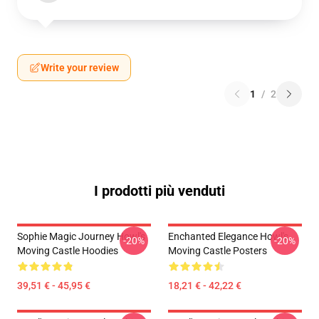
Write your review
1
/
2
I prodotti più venduti
Sophie Magic Journey Howl's
Enchanted Elegance Howl's
-20%
-20%
Moving Castle Hoodies
Moving Castle Posters
39,51 € - 45,95 €
18,21 € - 42,22 €