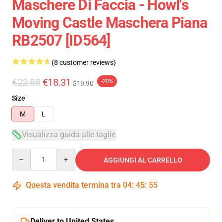
Maschere Di Faccia - Howl's
Moving Castle Maschera Piana
RB2507 [ID564]
(8 customer reviews)
€22.88
€18.31
-20%
$19.90
Size
M
L
Visualizza guida alle taglie
Quantity
AGGIUNGI AL CARRELLO
Questa vendita termina tra
04
:
45
:
54
Deliver to United States