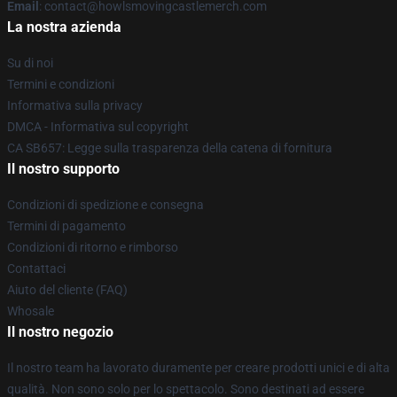
Email
: contact@howlsmovingcastlemerch.com
La nostra azienda
Su di noi
Termini e condizioni
Informativa sulla privacy
DMCA - Informativa sul copyright
CA SB657: Legge sulla trasparenza della catena di fornitura
Il nostro supporto
Condizioni di spedizione e consegna
Termini di pagamento
Condizioni di ritorno e rimborso
Contattaci
Aiuto del cliente (FAQ)
Whosale
Il nostro negozio
Il nostro team ha lavorato duramente per creare prodotti unici e di alta
qualità. Non sono solo per lo spettacolo. Sono destinati ad essere