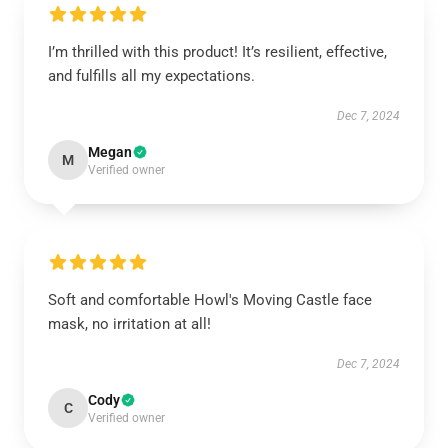
I’m thrilled with this product! It’s resilient, effective,
and fulfills all my expectations.
Dec 7, 2024
Megan
M
Verified owner
Soft and comfortable Howl's Moving Castle face
mask, no irritation at all!
Dec 7, 2024
Cody
C
Verified owner