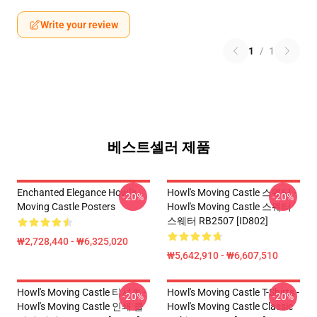
Write your review
1
/
1
베스트셀러 제품
Enchanted Elegance Howl's
Howl's Moving Castle 스웨터 -
-20%
-20%
Moving Castle Posters
Howl's Moving Castle 스웨터
스웨터 RB2507 [ID802]
₩2,728,440 - ₩6,325,020
₩5,642,910 - ₩6,607,510
Howl's Moving Castle 티셔츠 -
Howl's Moving Castle T-Shirts -
-20%
-20%
Howl's Moving Castle 인쇄 클
Howl's Moving Castle Classic