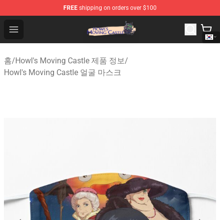
FREE
shipping on orders over $100
Howl's Moving Castle Store - Official Howl's Moving Cas
Open menu
홈
/
Howl's Moving Castle 제품 정보
/
Howl's Moving Castle 얼굴 마스크