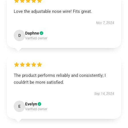
Love the adjustable nose wire! Fits great.
Nov 7, 2024
Daphne
D
Verified owner
The product performs reliably and consistently; I
couldn’t be more satisfied.
Sep 14, 2024
Evelyn
E
Verified owner