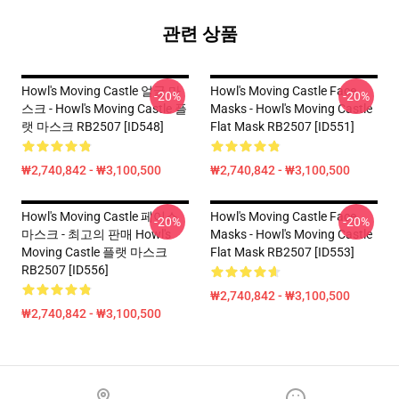
관련 상품
Howl's Moving Castle 얼굴 마
Howl's Moving Castle Face
-20%
-20%
스크 - Howl's Moving Castle 플
Masks - Howl's Moving Castle
랫 마스크 RB2507 [ID548]
Flat Mask RB2507 [ID551]
₩2,740,842 - ₩3,100,500
₩2,740,842 - ₩3,100,500
Howl's Moving Castle 페이스
Howl's Moving Castle Face
-20%
-20%
마스크 - 최고의 판매 Howl's
Masks - Howl's Moving Castle
Moving Castle 플랫 마스크
Flat Mask RB2507 [ID553]
RB2507 [ID556]
₩2,740,842 - ₩3,100,500
₩2,740,842 - ₩3,100,500
Footer