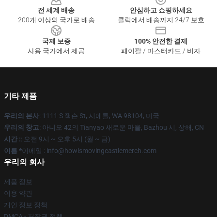
전 세계 배송
안심하고 쇼핑하세요
200개 이상의 국가로 배송
클릭에서 배송까지 24/7 보호
국제 보증
100% 안전한 결제
사용 국가에서 제공
페이팔 / 마스터카드 / 비자
기타 제품
우리의 본사
: 1111 S 잭슨 St, 시애틀, WA 98104, 미국
우리의 창고
: 아니오 42의 Tianyao 새로운 마을, Bazhou 시, 상해, CN
시간 :
: 오전 9시 ~ 오후 5시 (월 ~ 금)
이름 *
이메일 : info@howlsmovingcastlemerch.com
우리의 회사
제품 정보
이용 약관
개인 정보 정책
DMCA - 저작권 정책