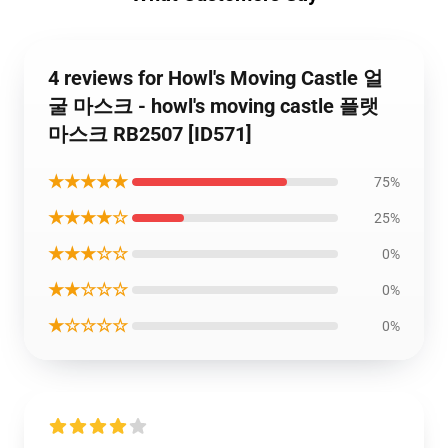
4 reviews for Howl's Moving Castle 얼
굴 마스크 - howl's moving castle 플랫
마스크 RB2507 [ID571]
★★★★★
75%
★★★★☆
25%
★★★☆☆
0%
★★☆☆☆
0%
★☆☆☆☆
0%