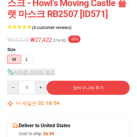
스크 - Howl's Moving Castle 플
랫 마스크 RB2507 [ID571]
(4 customer reviews)
₩34,278
₩27,422
-20%
$19.90
Size
M
L
사이즈 가이드 보기
Quantity
장바구니에 추가
이 세일은
02
:
18
:
53
Deliver to United States
Cost to ship:
$6.99