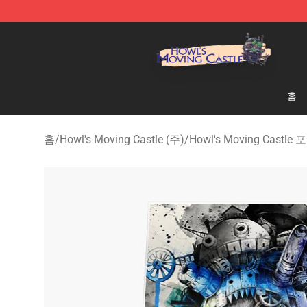
Howl's Moving Castle Store - Official Howl's Moving 
홈
홈
/
Howl's Moving Castle (주)
/
Howl's Moving Castle