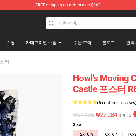
FREE
shipping on orders over $100
Castle Merchandise Shop
쇼핑
카테고리별 쇼핑
주문 추적
블로그
연락
 포스터
Howl's Moving 
Castle 포스터 RB
(5 customer reviews
₩34,106
₩27,284
$19.80
Size
12x18in
16x16in
16x