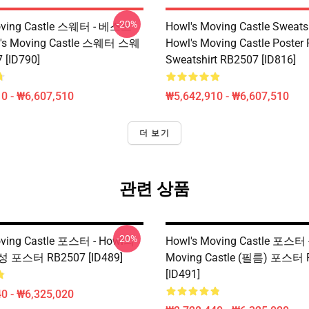
-20%
oving Castle 스웨터 - 베스트
Howl's Moving Castle Sweatsh
's Moving Castle 스웨터 스웨
Howl's Moving Castle Poster 
 [ID790]
Sweatshirt RB2507 [ID816]
0 - ₩6,607,510
₩5,642,910 - ₩6,607,510
더 보기
관련 상품
-20%
oving Castle 포스터 - Howl의
Howl's Moving Castle 포스터 -
포스터 RB2507 [ID489]
Moving Castle (필름) 포스터 
[ID491]
0 - ₩6,325,020