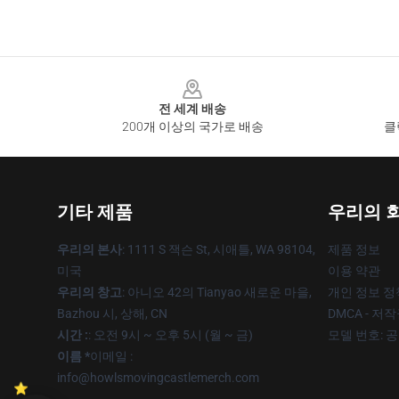
Footer
전 세계 배송
200개 이상의 국가로 배송
클
기타 제품
우리의 
우리의 본사
: 1111 S 잭슨 St, 시애틀, WA 98104,
제품 정보
미국
이용 약관
우리의 창고
: 아니오 42의 Tianyao 새로운 마을,
개인 정보 정
Bazhou 시, 상해, CN
DMCA - 저
시간 :
: 오전 9시 ~ 오후 5시 (월 ~ 금)
모델 번호: 
이름 *
이메일 :
info@howlsmovingcastlemerch.com