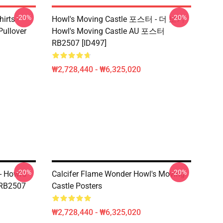
-20%
-20%
irts -
Howl's Moving Castle 포스터 - 더 보기
Pullover
Howl's Moving Castle AU 포스터
RB2507 [ID497]
₩2,728,440 - ₩6,325,020
-20%
-20%
 Howl's
Calcifer Flame Wonder Howl's Moving
RB2507
Castle Posters
₩2,728,440 - ₩6,325,020