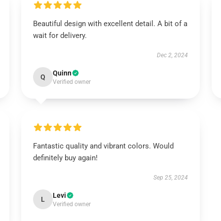
Beautiful design with excellent detail. A bit of a
wait for delivery.
Dec 2, 2024
Quinn
Q
Verified owner
Fantastic quality and vibrant colors. Would
definitely buy again!
Sep 25, 2024
Levi
L
Verified owner