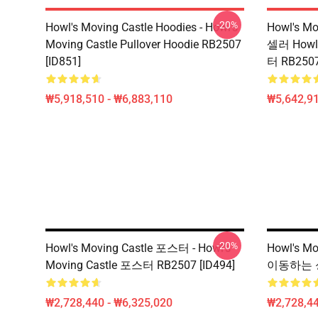
-20%
Howl's Moving Castle Hoodies - Howl's
Howl's M
Moving Castle Pullover Hoodie RB2507
셀러 Howl
[ID851]
터 RB2507
₩5,918,510 - ₩6,883,110
₩5,642,91
-20%
Howl's Moving Castle 포스터 - Howl's
Howl's M
Moving Castle 포스터 RB2507 [ID494]
이동하는 성 
₩2,728,440 - ₩6,325,020
₩2,728,44