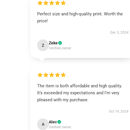
Perfect size and high-quality print. Worth the
price!
Dec 5, 2024
Zeke
Z
Verified owner
The item is both affordable and high quality.
It’s exceeded my expectations and I’m very
pleased with my purchase.
Oct 14, 2024
Alec
A
Verified owner