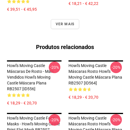
€ 18,21 - € 42,22
€ 39,51 - € 45,95
VER MAIS
Produtos relacionados
Howl's Moving Castle
Howl's Moving Castle
-20%
-20%
Máscaras De Rosto - Mais
Máscaras Rosto Howl's
Vendidos Howl's Moving
Moving Castle Máscara Plana
Castle Máscara Plana
RB2507 [ID564]
RB2507 [ID556]
€ 18,29 - € 20,70
€ 18,29 - € 20,70
Howl's Moving Castle Face
Howl's Moving Castle
-20%
-20%
Masks - Howl's Moving Castle
Máscaras Rosto Howl's
Print Flat Mask RB2507
Moving Castle Máscara Plana