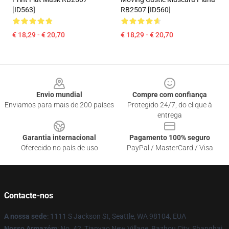
[ID563]
RB2507 [ID560]
€ 18,29 - € 20,70
€ 18,29 - € 20,70
Footer
Envio mundial
Compre com confiança
Enviamos para mais de 200 países
Protegido 24/7, do clique à
entrega
Garantia internacional
Pagamento 100% seguro
Oferecido no país de uso
PayPal / MasterCard / Visa
Contacte-nos
A nossa sede
: 1111 S Jackson St, Seattle, WA 98104, EUA
Nosso Armazém
: No. 42, Tianyao New Village, Bazhou City, Shanghai,