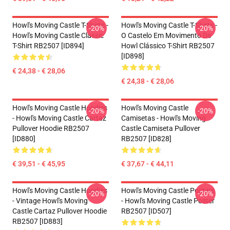
Howl's Moving Castle T-Shirts -
Howl's Moving Castle T-Shirts -
-20%
-20%
Howl's Moving Castle Classic
O Castelo Em Movimento De
T-Shirt RB2507 [ID894]
Howl Clássico T-Shirt RB2507
[ID898]
€ 24,38 - € 28,06
€ 24,38 - € 28,06
Howl's Moving Castle Hoodies
Howl's Moving Castle
-20%
-20%
- Howl's Moving Castle Cartaz
Camisetas - Howl's Moving
Pullover Hoodie RB2507
Castle Camiseta Pullover
[ID880]
RB2507 [ID828]
€ 39,51 - € 45,95
€ 37,67 - € 44,11
Howl's Moving Castle Hoodies
Howl's Moving Castle Posters
-20%
-20%
- Vintage Howl's Moving
- Howl's Moving Castle Poster
Castle Cartaz Pullover Hoodie
RB2507 [ID507]
RB2507 [ID883]