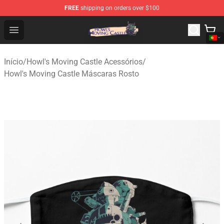
FREE
shipping on orders over $100
Howl's Moving Castle Store - Official Howl's Moving Cas
Open menu
Início
/
Howl's Moving Castle Acessórios
/
Howl's Moving Castle Máscaras Rosto