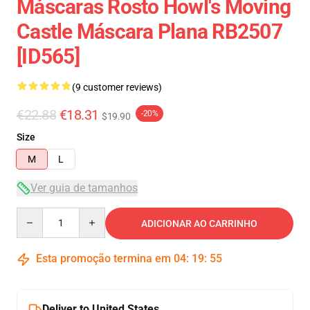
Máscaras Rosto Howl's Moving
Castle Máscara Plana RB2507
[ID565]
(9 customer reviews)
€22.88
€18.31
-20%
$19.90
Size
M
L
Ver guia de tamanhos
Quantity
ADICIONAR AO CARRINHO
Esta promoção termina em
04
:
19
:
54
Deliver to United States