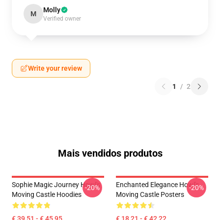
Molly
M
Verified owner
Write your review
1
/
2
Mais vendidos produtos
Sophie Magic Journey Howl's
Enchanted Elegance Howl's
-20%
-20%
Moving Castle Hoodies
Moving Castle Posters
€ 39,51 - € 45,95
€ 18,21 - € 42,22