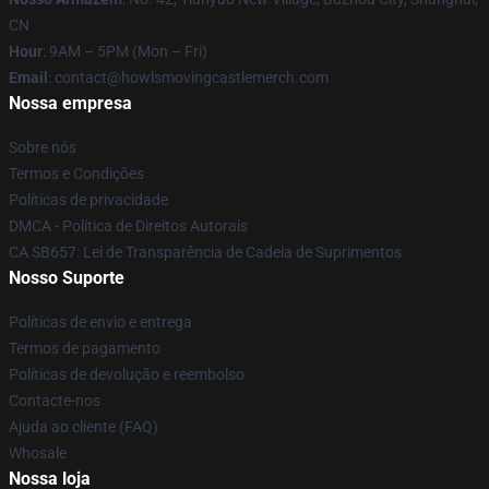
CN
Hour
: 9AM – 5PM (Mon – Fri)
Email
: contact@howlsmovingcastlemerch.com
Nossa empresa
Sobre nós
Termos e Condições
Políticas de privacidade
DMCA - Política de Direitos Autorais
CA SB657: Lei de Transparência de Cadeia de Suprimentos
Nosso Suporte
Políticas de envio e entrega
Termos de pagamento
Políticas de devolução e reembolso
Contacte-nos
Ajuda ao cliente (FAQ)
Whosale
Nossa loja