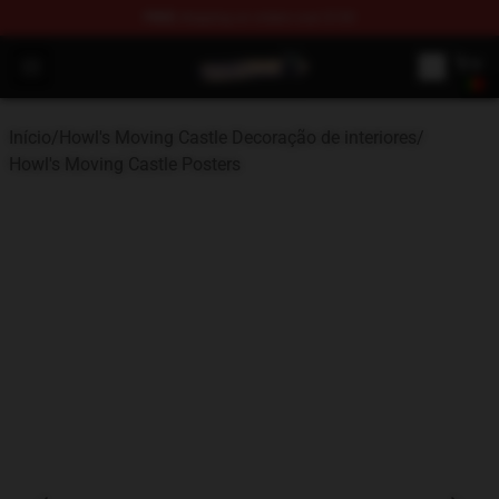
FREE
shipping on orders over $100
Howl's Moving Castle Store - Official Howl's Moving Cas
Open menu
Início
/
Howl's Moving Castle Decoração de interiores
/
Howl's Moving Castle Posters