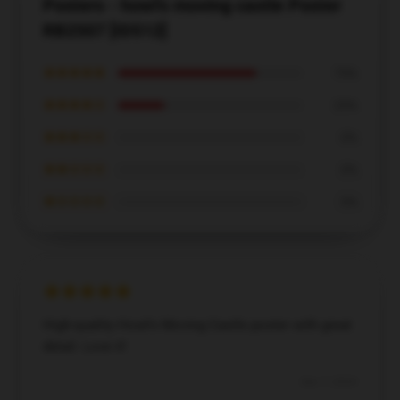
Posters - howl's moving castle Poster
RB2507 [ID512]
★★★★★
75%
★★★★☆
25%
★★★☆☆
0%
★★☆☆☆
0%
★☆☆☆☆
0%
High-quality Howl's Moving Castle poster with great
detail. Love it!
Dec 7, 2024