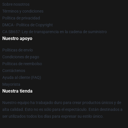
Sobre nosotros
Términos y condiciones
Política de privacidad
DMCA - Política de Copyright
CA SB657: Ley de transparencia en la cadena de suministro
Nuestro apoyo
Políticas de envío
Condiciones de pago
Políticas de reembolso
Contáctenos
Ayuda al cliente (FAQ)
Mayorista
Nuestra tienda
Nuestro equipo ha trabajado duro para crear productos únicos y de
alta calidad. Esto no es sólo para el espectáculo. Están destinados a
ser utilizados todos los días para expresar su estilo único.