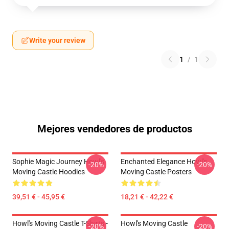
Write your review
1
/
1
Mejores vendedores de productos
Sophie Magic Journey Howl's
Enchanted Elegance Howl's
-20%
-20%
Moving Castle Hoodies
Moving Castle Posters
39,51 € - 45,95 €
18,21 € - 42,22 €
Howl's Moving Castle T-Shirts -
Howl's Moving Castle
-20%
-20%