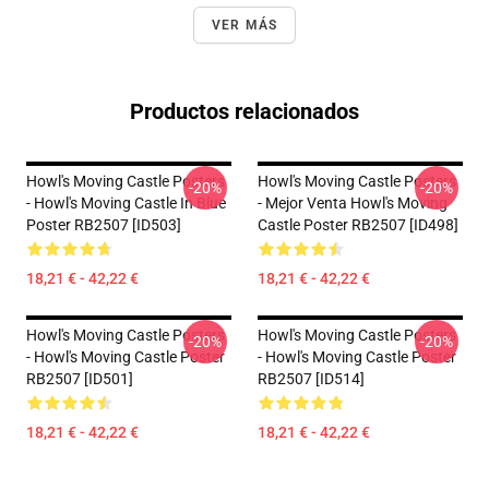
VER MÁS
Productos relacionados
Howl's Moving Castle Posters
Howl's Moving Castle Posters
-20%
-20%
- Howl's Moving Castle In Blue
- Mejor Venta Howl's Moving
Poster RB2507 [ID503]
Castle Poster RB2507 [ID498]
18,21 € - 42,22 €
18,21 € - 42,22 €
Howl's Moving Castle Posters
Howl's Moving Castle Posters
-20%
-20%
- Howl's Moving Castle Poster
- Howl's Moving Castle Poster
RB2507 [ID501]
RB2507 [ID514]
18,21 € - 42,22 €
18,21 € - 42,22 €