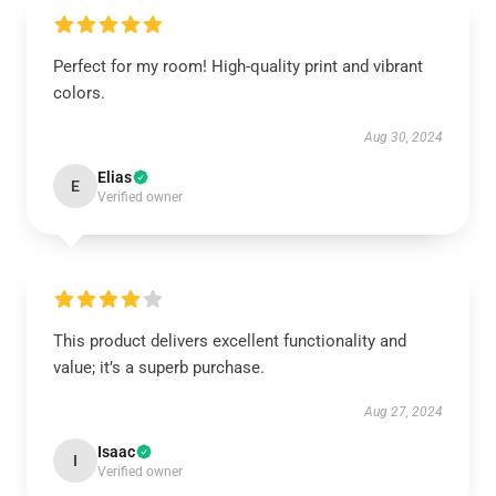
Perfect for my room! High-quality print and vibrant
colors.
Aug 30, 2024
Elias
E
Verified owner
This product delivers excellent functionality and
value; it’s a superb purchase.
Aug 27, 2024
Isaac
I
Verified owner