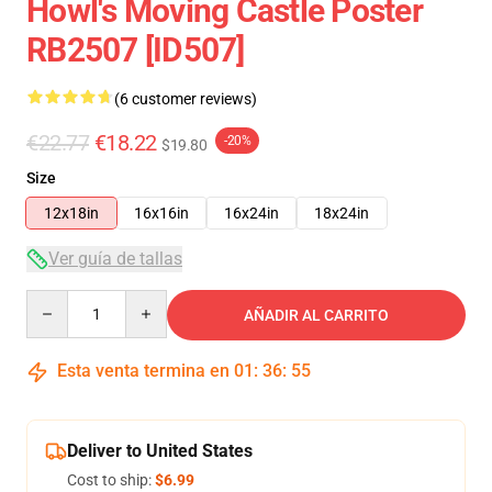
Howl's Moving Castle Poster
RB2507 [ID507]
(6 customer reviews)
€22.77
€18.22
-20%
$19.80
Size
12x18in
16x16in
16x24in
18x24in
Ver guía de tallas
Quantity
AÑADIR AL CARRITO
Esta venta termina en
01
:
36
:
54
Deliver to United States
Cost to ship:
$6.99