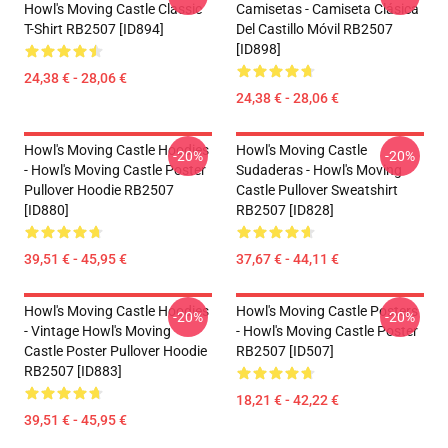
Howl's Moving Castle Classic
Camisetas - Camiseta Clásica
T-Shirt RB2507 [ID894]
Del Castillo Móvil RB2507
[ID898]
24,38 € - 28,06 €
24,38 € - 28,06 €
Howl's Moving Castle Hoodies
Howl's Moving Castle
-20%
-20%
- Howl's Moving Castle Poster
Sudaderas - Howl's Moving
Pullover Hoodie RB2507
Castle Pullover Sweatshirt
[ID880]
RB2507 [ID828]
39,51 € - 45,95 €
37,67 € - 44,11 €
Howl's Moving Castle Hoodies
Howl's Moving Castle Posters
-20%
-20%
- Vintage Howl's Moving
- Howl's Moving Castle Poster
Castle Poster Pullover Hoodie
RB2507 [ID507]
RB2507 [ID883]
18,21 € - 42,22 €
39,51 € - 45,95 €