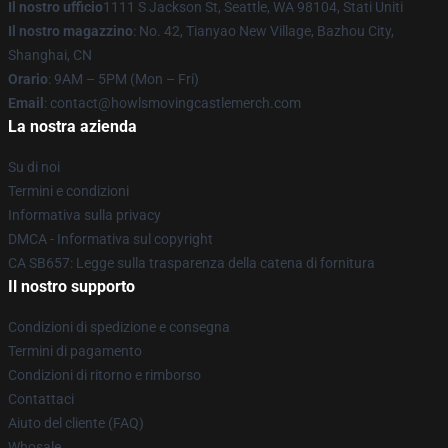
Il nostro ufficio
1111 S Jackson St, Seattle, WA 98104, Stati Uniti
Il nostro magazzino
: No. 42, Tianyao New Village, Bazhou City,
Shanghai, CN
Orario
: 9AM – 5PM (Mon – Fri)
Email
: contact@howlsmovingcastlemerch.com
La nostra azienda
Su di noi
Termini e condizioni
Informativa sulla privacy
DMCA - Informativa sul copyright
CA SB657: Legge sulla trasparenza della catena di fornitura
Il nostro supporto
Condizioni di spedizione e consegna
Termini di pagamento
Condizioni di ritorno e rimborso
Contattaci
Aiuto del cliente (FAQ)
Whosale