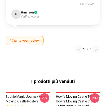
Sep 4, 2024
Harrison
H
Verified owner
Write your review
1
/
1
I prodotti più venduti
Sophie Magic Journey Howl's
Howl's Moving Castle T-Shirts -
-20%
-20%
Moving Castle Posters
Howl's Moving Castle Classic