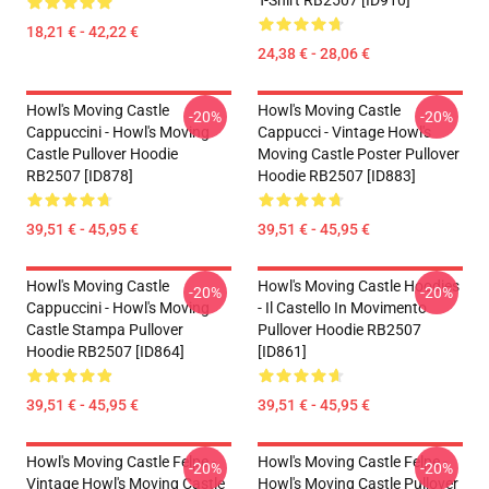
T-Shirt RB2507 [ID910]
18,21 € - 42,22 €
24,38 € - 28,06 €
Howl's Moving Castle
Howl's Moving Castle
-20%
-20%
Cappuccini - Howl's Moving
Cappucci - Vintage Howl's
Castle Pullover Hoodie
Moving Castle Poster Pullover
RB2507 [ID878]
Hoodie RB2507 [ID883]
39,51 € - 45,95 €
39,51 € - 45,95 €
Howl's Moving Castle
Howl's Moving Castle Hoodies
-20%
-20%
Cappuccini - Howl's Moving
- Il Castello In Movimento
Castle Stampa Pullover
Pullover Hoodie RB2507
Hoodie RB2507 [ID864]
[ID861]
39,51 € - 45,95 €
39,51 € - 45,95 €
Howl's Moving Castle Felpe -
Howl's Moving Castle Felpe -
-20%
-20%
Vintage Howl's Moving Castle
Howl's Moving Castle Pullover