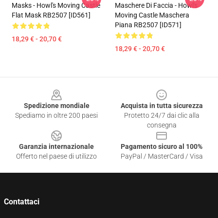
Masks - Howl's Moving Castle
Maschere Di Faccia - Howl's
Flat Mask RB2507 [ID561]
Moving Castle Maschera
Piana RB2507 [ID571]
18,29 € - 20,70 €
18,29 € - 20,70 €
Footer
Spedizione mondiale
Acquista in tutta sicurezza
Spediamo in oltre 200 paesi
Protetto 24/7 dai clic alla
consegna
Garanzia internazionale
Pagamento sicuro al 100%
Offerto nel paese di utilizzo
PayPal / MasterCard / Visa
Contattaci