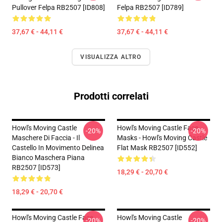
Pullover Felpa RB2507 [ID808]
Felpa RB2507 [ID789]
37,67 € - 44,11 €
37,67 € - 44,11 €
VISUALIZZA ALTRO
Prodotti correlati
Howl's Moving Castle
Howl's Moving Castle Face
-20%
-20%
Maschere Di Faccia - Il
Masks - Howl's Moving Castle
Castello In Movimento Delinea
Flat Mask RB2507 [ID552]
Bianco Maschera Piana
RB2507 [ID573]
18,29 € - 20,70 €
18,29 € - 20,70 €
Howl's Moving Castle Face
Howl's Moving Castle
-20%
-20%