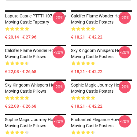
Laputa Castle PTTT1107 Howl’s
Calcifer Flame Wonder Howl's
-20%
-20%
Moving Castle Tapestry
Moving Castle Posters
€ 20,14 - € 27,96
€ 18,21 - € 42,22
Calcifer Flame Wonder Howl's
Sky Kingdom Whispers Howl's
-20%
-20%
Moving Castle Pillows
Moving Castle Posters
€ 22,08 - € 26,68
€ 18,21 - € 42,22
Sky Kingdom Whispers Howl's
Sophie Magic Journey Howl's
-20%
-20%
Moving Castle Pillows
Moving Castle Posters
€ 22,08 - € 26,68
€ 18,21 - € 42,22
Sophie Magic Journey Howl's
Enchanted Elegance Howl's
-20%
-20%
Moving Castle Pillows
Moving Castle Posters