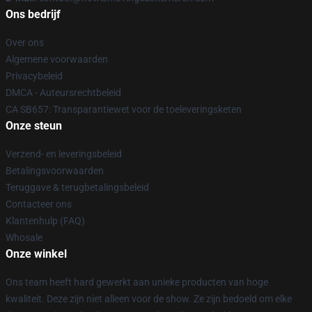
Ons bedrijf
Over ons
Algemene voorwaarden
Privacybeleid
DMCA - Auteursrechtbeleid
CA SB657: Transparantiewet voor de toeleveringsketen
Onze steun
Verzend- en leveringsbeleid
Betalingsvoorwaarden
Teruggave & terugbetalingsbeleid
Contacteer ons
Klantenhulp (FAQ)
Whosale
Onze winkel
Ons team heeft hard gewerkt aan unieke producten van hoge
kwaliteit. Deze zijn niet alleen voor de show. Ze zijn bedoeld om elke