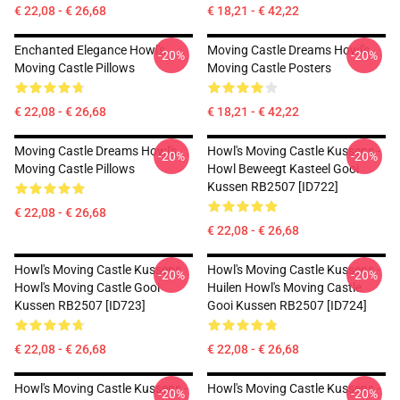
€ 22,08 - € 26,68
€ 18,21 - € 42,22
Enchanted Elegance Howl's
Moving Castle Dreams Howl's
-20%
-20%
Moving Castle Pillows
Moving Castle Posters
€ 22,08 - € 26,68
€ 18,21 - € 42,22
Moving Castle Dreams Howl's
Howl's Moving Castle Kussens -
-20%
-20%
Moving Castle Pillows
Howl Beweegt Kasteel Gooi
Kussen RB2507 [ID722]
€ 22,08 - € 26,68
€ 22,08 - € 26,68
Howl's Moving Castle Kussens
Howl's Moving Castle Kussens -
-20%
-20%
Howl's Moving Castle Gooi
Huilen Howl's Moving Castle
Kussen RB2507 [ID723]
Gooi Kussen RB2507 [ID724]
€ 22,08 - € 26,68
€ 22,08 - € 26,68
Howl's Moving Castle Kussens -
Howl's Moving Castle Kussens -
-20%
-20%