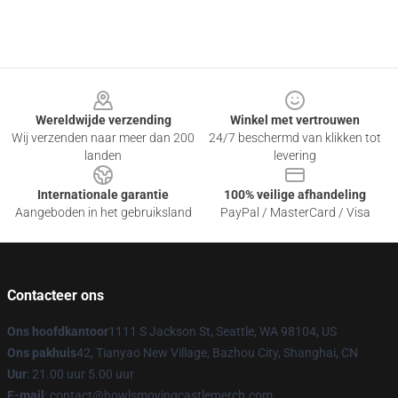
Footer
Wereldwijde verzending
Winkel met vertrouwen
Wij verzenden naar meer dan 200
24/7 beschermd van klikken tot
landen
levering
Internationale garantie
100% veilige afhandeling
Aangeboden in het gebruiksland
PayPal / MasterCard / Visa
Contacteer ons
Ons hoofdkantoor
1111 S Jackson St, Seattle, WA 98104, US
Ons pakhuis
42, Tianyao New Village, Bazhou City, Shanghai, CN
Uur
: 21.00 uur 5.00 uur
E-mail
: contact@howlsmovingcastlemerch.com