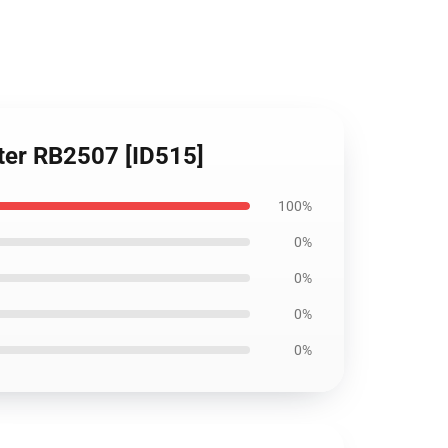
ster RB2507 [ID515]
100%
0%
0%
0%
0%