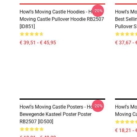
-20%
Howl's Moving Castle Hoodies - Howl's
Howl's Mo
Moving Castle Pullover Hoodie RB2507
Best Sell
[ID851]
Pullover 
€ 39,51 - € 45,95
€ 37,67 - 
-20%
Howl's Moving Castle Posters - Howl's
Howl's Mov
Bewegende Kasteel Poster Poster
Moving Ca
RB2507 [ID500]
€ 18,21 - 