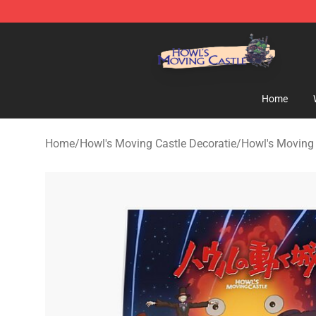
Howl's Moving Castle Store - Official Howl's Moving 
Home
Home
/
Howl's Moving Castle Decoratie
/
Howl's Moving 