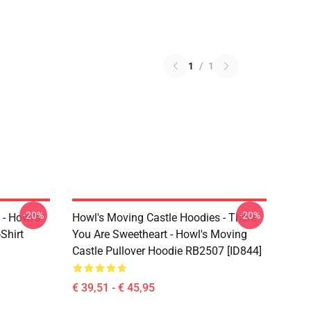
1
/
1
-20%
-20%
 - Howl's
Howl's Moving Castle Hoodies - There
Shirt
You Are Sweetheart - Howl's Moving
Castle Pullover Hoodie RB2507 [ID844]
€ 39,51 - € 45,95