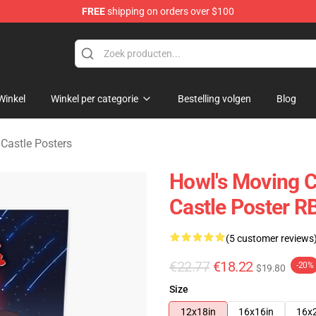
FREE
shipping on orders over $100
Castle Merchandise Shop
Winkel
Winkel per categorie
Bestelling volgen
Blog
Castle Posters
Howl's Moving C
Castle Poster R
(5 customer reviews
€22.77
€18.22
-20%
$19.80
Size
12x18in
16x16in
16x