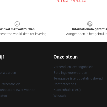
€ 18,21 - € 42,22
Winkel met vertrouwen
Internationale garanti
chermd van klikken tot levering
Aangeboden in het gebruik
jf
Onze steun
Verzend- en leveringsbeleid
oorwaarden
Betalingsvoorwaarden
d
Teruggave & terugbetalingsbeleid
rsrechtbeleid
Contacteer ons
ransparantiewet voor de
Klantenhulp (FAQ)
keten
Whosale