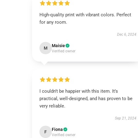
High-quality print with vibrant colors. Perfect
for any room.
Dec 6, 2024
Maisie
M
Verified owner
I couldn’t be happier with this item. It’s
practical, well-designed, and has proven to be
very reliable.
Sep 21, 2024
Fiona
F
Verified owner