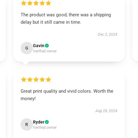
The product was good, there was a shipping
delay but it still came in time.
Dec 2, 2024
Gavin
G
Verified owner
Great print quality and vivid colors. Worth the
money!
Aug 28, 2024
Ryder
R
Verified owner