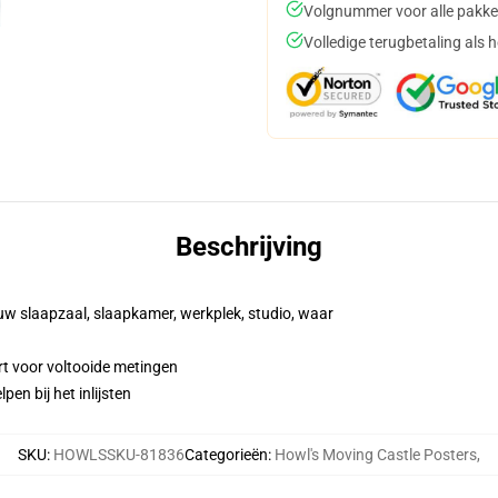
Volgnummer voor alle pakke
Volledige terugbetaling als 
Beschrijving
 uw slaapzaal, slaapkamer, werkplek, studio, waar
t voor voltooide metingen
en bij het inlijsten
SKU
:
HOWLSSKU-81836
Categorieën
:
Howl's Moving Castle Posters
,