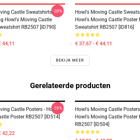
-20%
ving Castle Sweatshirts -
Howl's Moving Castle Sweatsh
ing Howl's Moving Castle
Howl's Moving Castle Poster 
Sweatshirt RB2507 [ID790]
Sweatshirt RB2507 [ID816]
€ 44,11
€ 37,67 - € 44,11
BEKIJK MEER
Gerelateerde producten
-20%
ing Castle Posters - Howl's
Howl's Moving Castle Posters
stle Poster RB2507 [ID514]
Howl's Moving Castle Poster 
RB2507 [ID504]
€ 42,22