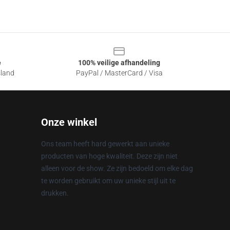
e
100% veilige afhandeling
sland
PayPal / MasterCard / Visa
Onze winkel
Ons team heeft hard gewerkt aan unieke
producten van hoge kwaliteit. Deze zijn niet
alleen voor de show. Ze zijn bedoeld om elke dag
te worden gebruikt om uw unieke stijl uit te
drukken.