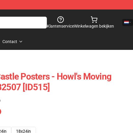
Klantenservice
Winkelwagen bekijken
Contact
astle Posters - Howl's Moving
B2507 [ID515]
)
24in
18x24in