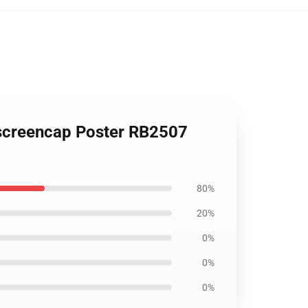
l screencap Poster RB2507
80%
20%
0%
0%
0%