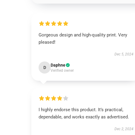
Gorgeous design and high-quality print. Very
pleased!
Dec 5, 2024
Daphne
D
Verified owner
I highly endorse this product. It’s practical,
dependable, and works exactly as advertised.
Dec 2, 2024