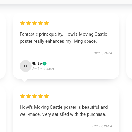
Fantastic print quality. Howl's Moving Castle
poster really enhances my living space.
Dec 3, 2024
Blake
B
Verified owner
Howl's Moving Castle poster is beautiful and
well-made. Very satisfied with the purchase.
Oct 22, 2024