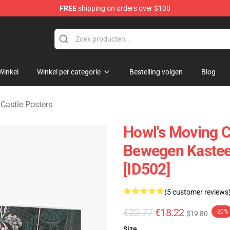
FREE
shipping on orders over $100
Castle Merchandise Shop
Winkel
Winkel per categorie
Bestelling volgen
Blog
Castle Posters
Howl's Moving C
Bewegen Kastee
[ID502]
(5 customer reviews
€22.77
€18.22
-20%
$19.80
Size