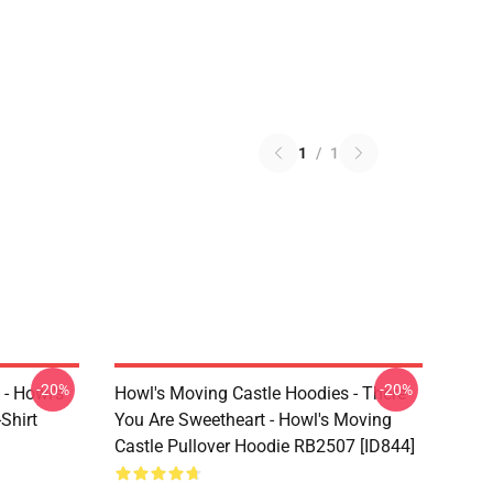
1
/
1
-20%
-20%
 - Howl's
Howl's Moving Castle Hoodies - There
Shirt
You Are Sweetheart - Howl's Moving
Castle Pullover Hoodie RB2507 [ID844]