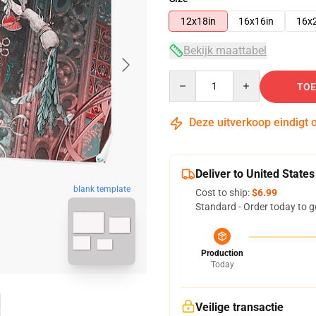
12x18in
16x16in
16x
Bekijk maattabel
Quantity
TOE
Deze uitverkoop eindigt 
Deliver to United States
blank template
Cost to ship:
$6.99
Standard - Order today to g
Production
Today
Veilige transactie