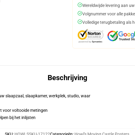
Wereldwijde levering aan uw
Volgnummer voor alle pakke
Volledige terugbetaling als 
Beschrijving
 uw slaapzaal, slaapkamer, werkplek, studio, waar
rt voor voltooide metingen
en bij het inlijsten
SKU
:
HOWLSSKU-17122
Categorieën
:
Howl's Moving Castle Posters
,