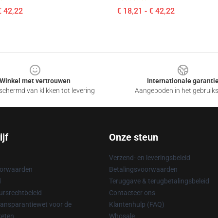
€ 42,22
€ 18,21 - € 42,22
Winkel met vertrouwen
Internationale garanti
chermd van klikken tot levering
Aangeboden in het gebruik
jf
Onze steun
Verzend- en leveringsbeleid
oorwaarden
Betalingsvoorwaarden
d
Teruggave & terugbetalingsbeleid
rsrechtbeleid
Contacteer ons
ransparantiewet voor de
Klantenhulp (FAQ)
keten
Whosale