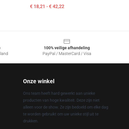
€ 18,21 - € 42,22
e
100% veilige afhandeling
sland
PayPal / MasterCard / Visa
Onze winkel
Ons team heeft hard gewerkt aan unieke
producten van hoge kwaliteit. Deze zijn niet
alleen voor de show. Ze zijn bedoeld om elke dag
te worden gebruikt om uw unieke stijl uit te
drukken.