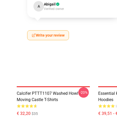
Abigail
A
Verified owner
Write your review
-20%
Calcifer PTTT1107 Washed Howl's
Essential
Moving Castle T-Shirts
Hoodies
€ 32,20
€ 39,51 - 
$35