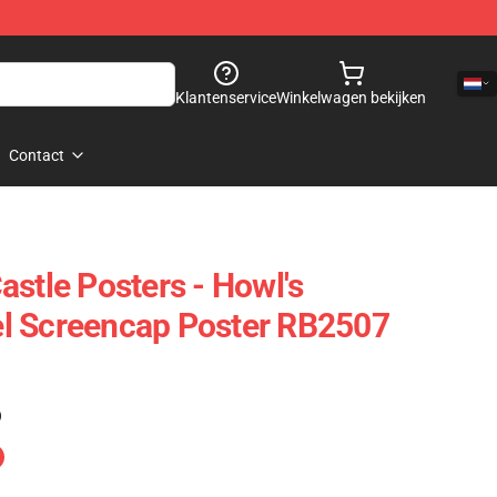
Klantenservice
Winkelwagen bekijken
Contact
astle Posters - Howl's
l Screencap Poster RB2507
)