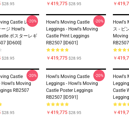
5
￥419,775
￥419,7
$28.95
$28.95
-20%
-20%
oving Castle レギン
Howl's Moving Castle
Howl's
ージ Howl's
Leggings - Howl's Moving
ス - ビ
Castle ポスターレギ
Castle Print Leggings
Movin
7 [ID600]
RB2507 [ID601]
RB2507 
5
￥419,775
￥419,7
$28.95
$28.95
-20%
-20%
ving Castle
Howl's Moving Castle
Howl's 
- Howl's Moving
Leggings - Howl's Moving
Legging
ggings RB2507
Castle Poster Leggings
Castle 
RB2507 [ID591]
Legging
5
￥419,775
￥419,7
$28.95
$28.95