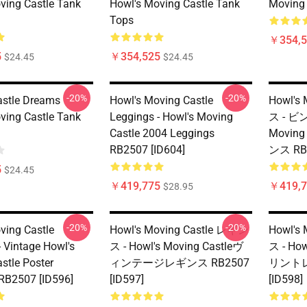
ving Castle Tank
Howl's Moving Castle Tank
Moving 
Tops
￥354,5
5
￥354,525
$24.45
$24.45
-20%
-20%
stle Dreams
Howl's Moving Castle
Howl's
ving Castle Tank
Leggings - Howl's Moving
ス - ビ
Castle 2004 Leggings
Movin
RB2507 [ID604]
ンス RB2
5
$24.45
￥419,775
￥419,7
$28.95
-20%
-20%
ving Castle
Howl's Moving Castle レギン
Howl's
- Vintage Howl's
ス - Howl's Moving Castleヴ
ス - How
stle Poster
ィンテージレギンス RB2507
リントレ
RB2507 [ID596]
[ID597]
[ID598]