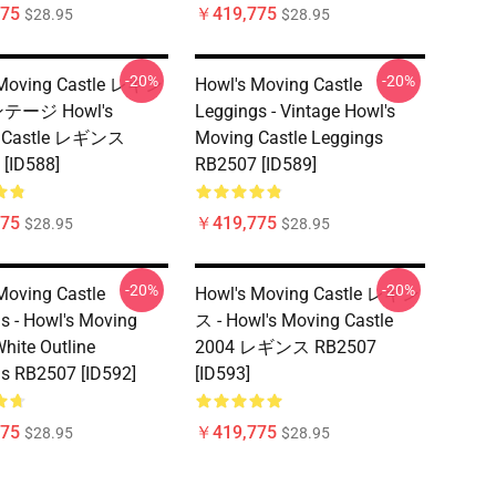
75
￥419,775
$28.95
$28.95
-20%
-20%
 Moving Castle レギン
Howl's Moving Castle
ンテージ Howl's
Leggings - Vintage Howl's
g Castle レギンス
Moving Castle Leggings
[ID588]
RB2507 [ID589]
75
￥419,775
$28.95
$28.95
-20%
-20%
Moving Castle
Howl's Moving Castle レギン
s - Howl's Moving
ス - Howl's Moving Castle
White Outline
2004 レギンス RB2507
s RB2507 [ID592]
[ID593]
75
￥419,775
$28.95
$28.95