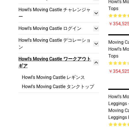
Howl's Mo
Tops
Howl's Moving Castle チャレンジャ
ー
￥354,52
Howl's Moving Castle ログイン
Howl's Moving Castle デコレーショ
Moving Ca
ン
Howl's Mo
Tops
Howl's Moving Castle ワークアウト
ギア
￥354,52
Howl's Moving Castle レギンス
Howl's Moving Castle タンクトップ
Howl's Mo
Leggings 
Moving Ca
Leggings 