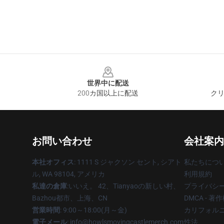
Footer
世界中に配送
200カ国以上に配送
クリ
お問い合わせ
会社案内
本社オフィス
: 1111 S ジャクソン セント, シアト
私たちにつ
ル, WA 98104, アメリカ
利用規約
私達の倉庫
:いいえ。 42、Tianyaoの新しい村、
プライバシ
Bazhou都市、上海、CN
DMCA - 
営業時間
: 9:00～18:00(月～金)
カリフォルニ
電子メール
: info@howlsmovingcastlemerch.com
性法