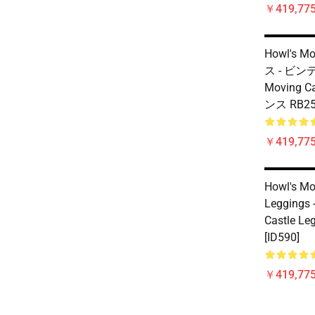
￥419,77
Howl's M
ス - ビンテ
Moving 
ンス RB250
￥419,77
Howl's Mo
Leggings 
Castle Le
[ID590]
￥419,77