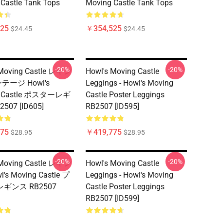
Castle Tank Tops
Moving Castle Tank Tops
25
￥354,525
$24.45
$24.45
-20%
-20%
 Moving Castle レギン
Howl's Moving Castle
ンテージ Howl's
Leggings - Howl's Moving
g Castle ポスターレギ
Castle Poster Leggings
507 [ID605]
RB2507 [ID595]
75
￥419,775
$28.95
$28.95
-20%
-20%
 Moving Castle レギン
Howl's Moving Castle
l's Moving Castle プ
Leggings - Howl's Moving
ギンス RB2507
Castle Poster Leggings
RB2507 [ID599]