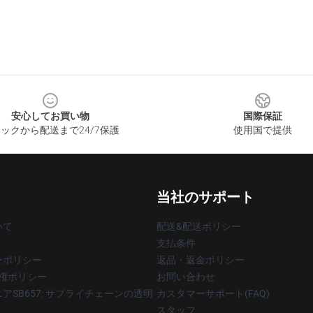
安心してお買い物
国際保証
ックから配送まで24/7保護
使用国で提供
当社のサポート
いて
配送&配送ポリシー
支払条件
ーポリシー
返品・返金ポリシー
著作権ポリシー
お問い合わせ
アSB657: サプライチェーンの透明
カスタマーサポート(FAQ)
スタッフ