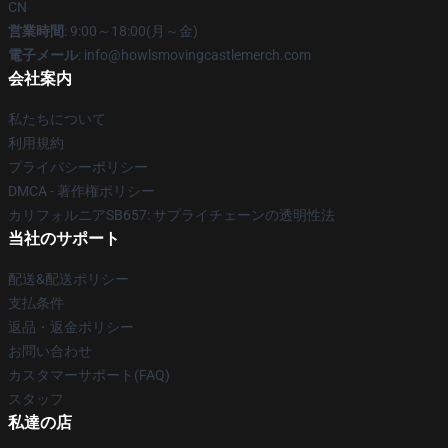
CN
営業時間
: 9:00～18:00(月～金)
電子メール
: info@howlsmovingcastlemerch.com
会社案内
私たちについて
利用規約
プライバシーポリシー
DMCA - 著作権ポリシー
カリフォルニアSB657: サプライチェーンの透明性法
当社のサポート
配送&配送ポリシー
支払条件
返品・返金ポリシー
お問い合わせ
カスタマーサポート(FAQ)
スタッフ
私達の店