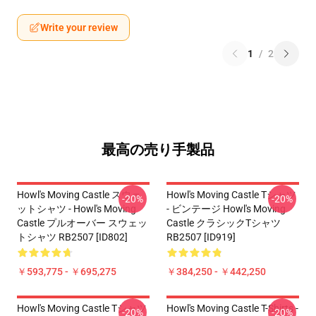
Write your review
1
/
2
最高の売り手製品
Howl's Moving Castle スウェ
Howl's Moving Castle Tシャツ
-20%
-20%
ットシャツ - Howl's Moving
- ビンテージ Howl's Moving
Castle プルオーバー スウェッ
Castle クラシックTシャツ
トシャツ RB2507 [ID802]
RB2507 [ID919]
￥593,775 - ￥695,275
￥384,250 - ￥442,250
Howl's Moving Castle Tシャツ
Howl's Moving Castle T-Shirts -
-20%
-20%