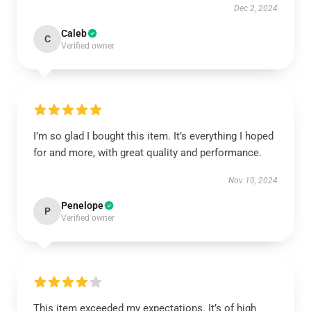
Dec 2, 2024
Caleb
C
Verified owner
I’m so glad I bought this item. It’s everything I hoped
for and more, with great quality and performance.
Nov 10, 2024
Penelope
P
Verified owner
This item exceeded my expectations. It’s of high