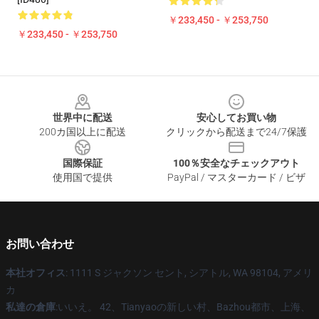
￥233,450 - ￥253,750
￥233,450 - ￥253,750
Footer
世界中に配送
安心してお買い物
200カ国以上に配送
クリックから配送まで24/7保護
国際保証
100％安全なチェックアウト
使用国で提供
PayPal / マスターカード / ビザ
お問い合わせ
本社オフィス
: 1111 S ジャクソン セント, シアトル, WA 98104, アメリ
カ
私達の倉庫
:いいえ。 42、Tianyaoの新しい村、Bazhou都市、上海、