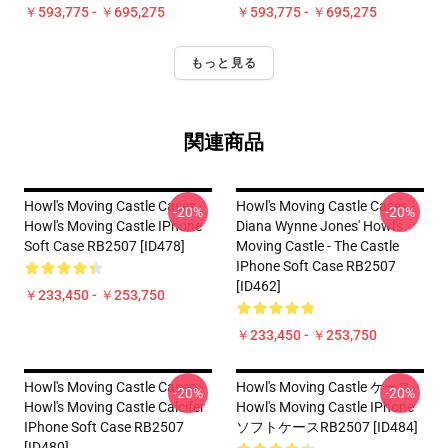
￥593,775 - ￥695,275
￥593,775 - ￥695,275
もっと見る
関連商品
Howl's Moving Castle Cases -
Howl's Moving Castle Cases -
-20%
-20%
Howl's Moving Castle IPhone
Diana Wynne Jones' Howl's
Soft Case RB2507 [ID478]
Moving Castle - The Castle
IPhone Soft Case RB2507
[ID462]
￥233,450 - ￥253,750
￥233,450 - ￥253,750
Howl's Moving Castle Cases -
Howl's Moving Castle ケース -
-20%
-20%
Howl's Moving Castle Calcifer
Howl's Moving Castle IPhone
IPhone Soft Case RB2507
ソフトケースRB2507 [ID484]
[ID480]