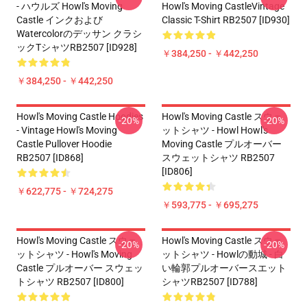
- ハウルズ Howl's Moving
Howl's Moving CastleVintage
Castle インクおよび
Classic T-Shirt RB2507 [ID930]
Watercolorのデッサン クラシ
ックTシャツRB2507 [ID928]
￥384,250 - ￥442,250
￥384,250 - ￥442,250
Howl's Moving Castle Hoodies
Howl's Moving Castle スウェ
-20%
-20%
- Vintage Howl's Moving
ットシャツ - Howl Howl's
Castle Pullover Hoodie
Moving Castle プルオーバー
RB2507 [ID868]
スウェットシャツ RB2507
[ID806]
￥622,775 - ￥724,275
￥593,775 - ￥695,275
Howl's Moving Castle スウェ
Howl's Moving Castle スウェ
-20%
-20%
ットシャツ - Howl's Moving
ットシャツ - Howlの動城 - 白
Castle プルオーバー スウェッ
い輪郭プルオーバースエット
トシャツ RB2507 [ID800]
シャツRB2507 [ID788]