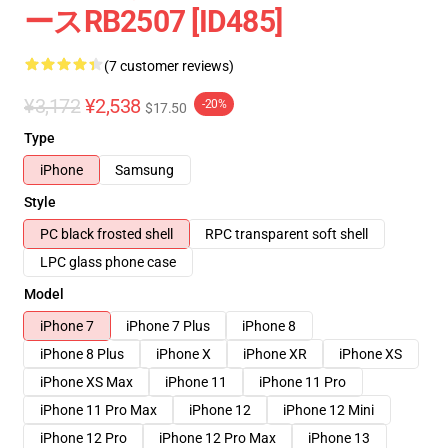
ースRB2507 [ID485]
(7 customer reviews)
¥3,172
¥2,538
-20%
$17.50
Type
iPhone
Samsung
Style
PC black frosted shell
RPC transparent soft shell
LPC glass phone case
Model
iPhone 7
iPhone 7 Plus
iPhone 8
iPhone 8 Plus
iPhone X
iPhone XR
iPhone XS
iPhone XS Max
iPhone 11
iPhone 11 Pro
iPhone 11 Pro Max
iPhone 12
iPhone 12 Mini
iPhone 12 Pro
iPhone 12 Pro Max
iPhone 13