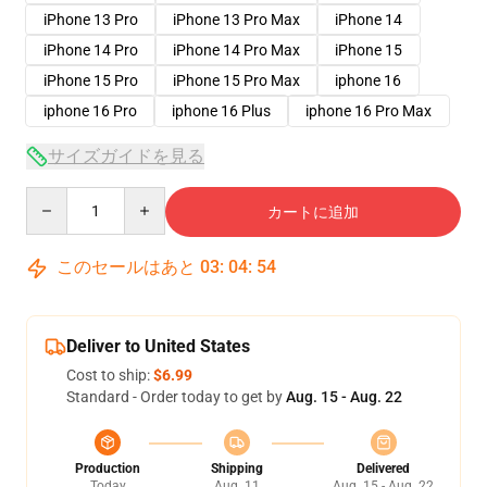
iPhone 13 Pro
iPhone 13 Pro Max
iPhone 14
iPhone 14 Pro
iPhone 14 Pro Max
iPhone 15
iPhone 15 Pro
iPhone 15 Pro Max
iphone 16
iphone 16 Pro
iphone 16 Plus
iphone 16 Pro Max
サイズガイドを見る
Quantity
カートに追加
このセールはあと
03
:
04
:
54
Deliver to United States
Cost to ship:
$6.99
Standard - Order today to get by
Aug. 15 - Aug. 22
Production
Shipping
Delivered
Today
Aug. 11
Aug. 15 - Aug. 22