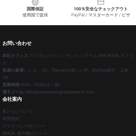
国際保証
100％安全なチェックアウト
使用国で提供
PayPal / マスターカード / ビザ
お問い合わせ
本社オフィス
: 1111 S ジャクソン セント, シアトル, WA 98104, アメリ
カ
私達の倉庫
:いいえ。 42、Tianyaoの新しい村、Bazhou都市、上海、
CN
営業時間
: 9:00～18:00(月～金)
電子メール
: info@howlsmovingcastlemerch.com
会社案内
私たちについて
利用規約
プライバシーポリシー
DMCA - 著作権ポリシー