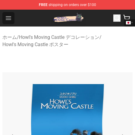
FREE
shipping on orders over $100
Howl's Moving Castle Store - Official Howl's Moving Cas
Open menu
ホーム
/
Howl's Moving Castle デコレーション
/
Howl's Moving Castle ポスター