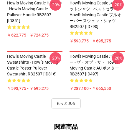
Howl's Moving Castle Hoodies
Howl's Moving Castle スウェ
-20%
-20%
- Howl's Moving Castle
ットシャツ - ベストセラー
Pullover Hoodie RB2507
Howl's Moving Castle プルオ
[ID851]
ーバー スウェットシャツ
RB2507 [ID790]
￥622,775 - ￥724,275
￥593,775 - ￥695,275
Howl's Moving Castle
Howl's Moving Castle ポスタ
-20%
-20%
Sweatshirts - Howl's Moving
ー - ザ・オブ・ザ・ Howl's
Castle Poster Pullover
Moving Castle AU ポスター
Sweatshirt RB2507 [ID816]
RB2507 [ID497]
￥593,775 - ￥695,275
￥287,100 - ￥665,550
もっと見る
関連商品