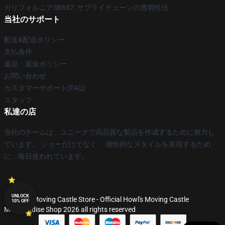
カリフォルニアSB657: サプライチェーンの透明性法
当社のサポート
配送&配送ポリシー
支払条件
返品・返金ポリシー
お問い合わせ
カスタマーサポート(FAQ)
スタッフ
私達の店
当社のチームは、ユニークで高品質な製品を作成するために努力し
ています。 ショーだけでなく、 個性的なスタイルを表現するため
に、毎日使われています。
UNLOCK
© Howl's Moving Castle Store - Official Howl's Moving Castle
10% OFF
Merchandise Shop 2026 all rights reserved