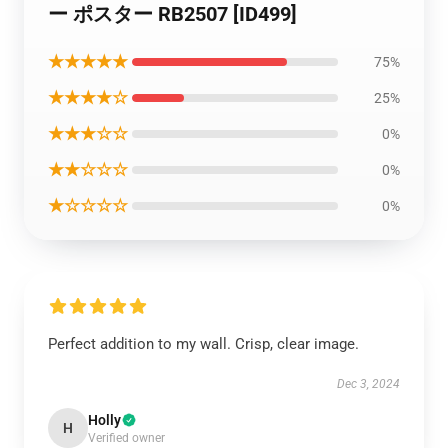
ー ポスター RB2507 [ID499]
★★★★★
75%
★★★★☆
25%
★★★☆☆
0%
★★☆☆☆
0%
★☆☆☆☆
0%
Perfect addition to my wall. Crisp, clear image.
Dec 3, 2024
Holly
H
Verified owner