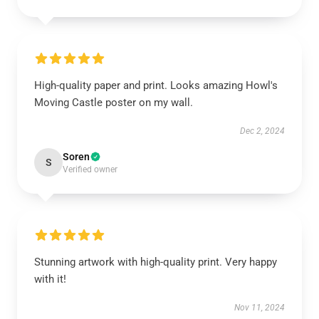
High-quality paper and print. Looks amazing Howl's
Moving Castle poster on my wall.
Dec 2, 2024
Soren
S
Verified owner
Stunning artwork with high-quality print. Very happy
with it!
Nov 11, 2024