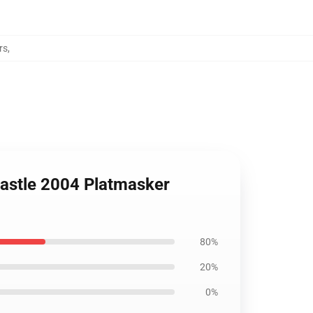
rs
,
Castle 2004 Platmasker
80%
20%
0%