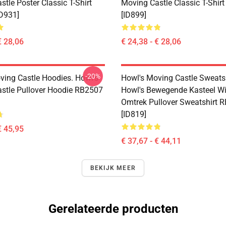
tle Poster Classic T-Shirt
Moving Castle Classic T-Shir
D931]
[ID899]
€ 28,06
€ 24,38 - € 28,06
-20%
ving Castle Hoodies. Howl's
Howl's Moving Castle Sweatsh
stle Pullover Hoodie RB2507
Howl's Bewegende Kasteel Wi
Omtrek Pullover Sweatshirt 
[ID819]
€ 45,95
€ 37,67 - € 44,11
BEKIJK MEER
Gerelateerde producten