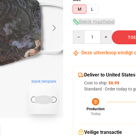
M
L
Bekijk maattabel
Quantity
TOE
Deze uitverkoop eindigt 
Deliver to United States
blank template
Cost to ship:
$6.99
Standard - Order today to g
Production
Today
Veilige transactie