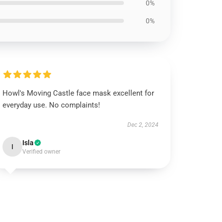
0%
0%
Howl's Moving Castle face mask excellent for
everyday use. No complaints!
Dec 2, 2024
Isla
I
Verified owner