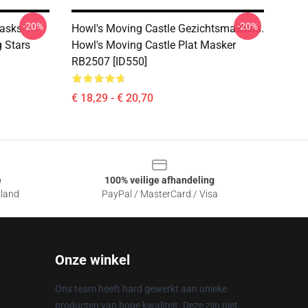
-20%
-20%
asks -
Howl's Moving Castle Gezichtsmaskers.
g Stars
Howl's Moving Castle Plat Masker
RB2507 [ID550]
€ 18,29 - € 20,70
e
100% veilige afhandeling
sland
PayPal / MasterCard / Visa
Onze winkel
Ons team heeft hard gewerkt aan unieke
producten van hoge kwaliteit. Deze zijn niet