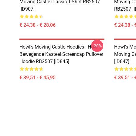
Moving Castle Classic T-Shirt RB2507
Moving Cas
[ID907]
RB2507 [I
€ 24,38 - € 28,06
€ 24,38 - 
-20%
Howl's Moving Castle Hoodies - Howl's
Howl's Mo
Bewegende Kasteel Screencap Pullover
Moving Ca
Hoodie RB2507 [ID845]
[ID847]
€ 39,51 - € 45,95
€ 39,51 - 