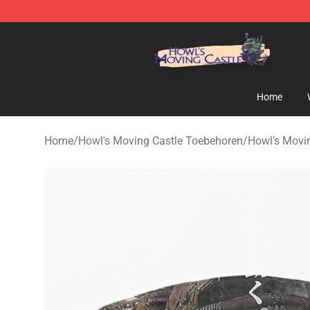
Howl's Moving Castle Store - Official Howl's Moving 
Home
Home
/
Howl's Moving Castle Toebehoren
/
Howl's Movi