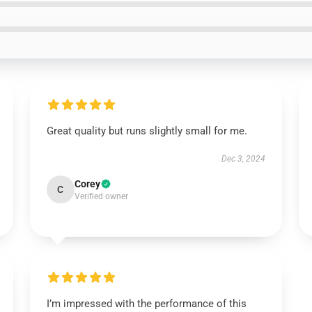
Great quality but runs slightly small for me.
Dec 3, 2024
Corey
C
Verified owner
I’m impressed with the performance of this