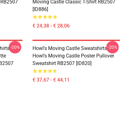
t RB2507
Moving Castle Classic T-Shirt RB2507
[ID886]
€ 24,38 - € 28,06
-20%
-20%
irts -
Howl's Moving Castle Sweatshirts -
tte
Howl's Moving Castle Poster Pullover
RB2507
Sweatshirt RB2507 [ID820]
€ 37,67 - € 44,11