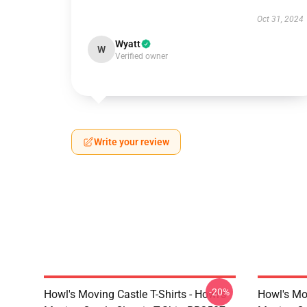
Oct 31, 2024
Wyatt
W
Verified owner
Write your review
-20%
Howl's Moving Castle T-Shirts - Howl's
Howl's Mov