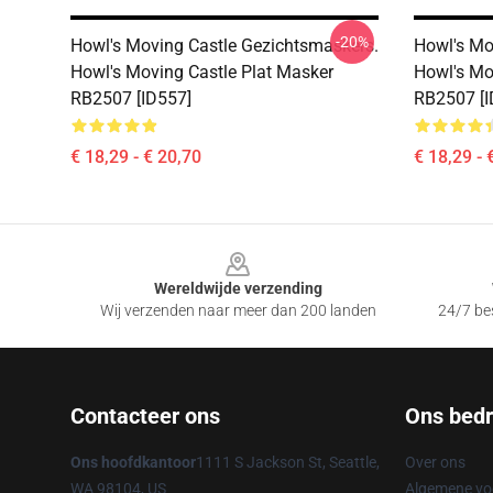
-20%
Howl's Moving Castle Gezichtsmaskers.
Howl's Mo
Howl's Moving Castle Plat Masker
Howl's Mo
RB2507 [ID557]
RB2507 [I
€ 18,29 - € 20,70
€ 18,29 - 
Footer
Wereldwijde verzending
Wij verzenden naar meer dan 200 landen
24/7 bes
Contacteer ons
Ons bedri
Ons hoofdkantoor
1111 S Jackson St, Seattle,
Over ons
WA 98104, US
Algemene v