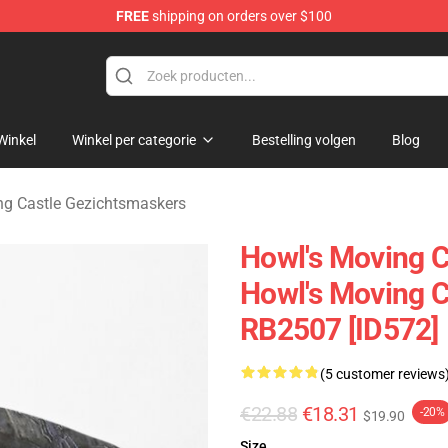
FREE
shipping on orders over $100
Castle Merchandise Shop
Winkel
Winkel per categorie
Bestelling volgen
Blog
ng Castle Gezichtsmaskers
Howl's Moving C
Howl's Moving C
RB2507 [ID572]
(5 customer reviews
€22.88
€18.31
-20%
$19.90
Size