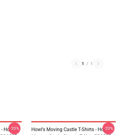
1
/
1
-20%
-20%
 - Howl's
Howl's Moving Castle T-Shirts - Howl's