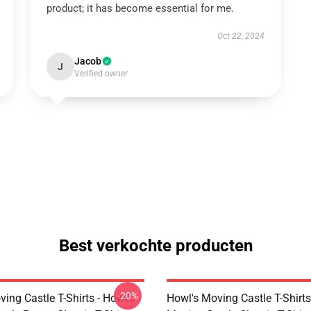
product; it has become essential for me.
Oct 22, 2024
Jacob
J
Verified owner
Best verkochte producten
-20%
ing Castle T-Shirts - Howl's
Howl's Moving Castle T-Shirts