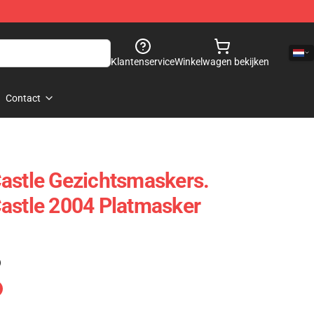
Klantenservice
Winkelwagen bekijken
Contact
astle Gezichtsmaskers.
astle 2004 Platmasker
)