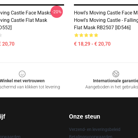
-20%
ving Castle Face Masks -
Howl's Moving Castle Face M
ving Castle Flat Mask
Howl's Moving Castle - Fallin
D552]
Flat Mask RB2507 [ID546]
€ 20,70
€ 18,29 - € 20,70
Winkel met vertrouwen
Internationale garanti
chermd van klikken tot levering
Aangeboden in het gebruik
jf
Onze steun
Verzend- en leveringsbeleid
oorwaarden
Betalingsvoorwaarden