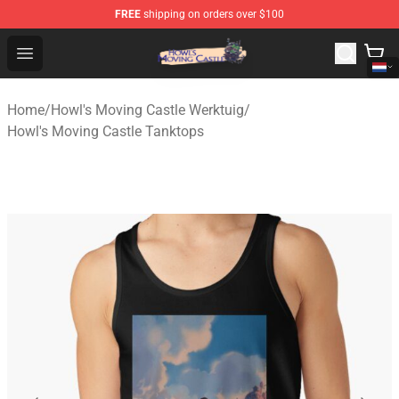
FREE
shipping on orders over $100
Howl's Moving Castle Store - Official Howl's Moving Cas
Open menu
Home
/
Howl's Moving Castle Werktuig
/
Howl's Moving Castle Tanktops