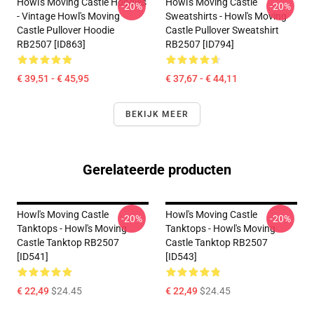
Howl's Moving Castle Hoodies
Howl's Moving Castle
-20%
-20%
- Vintage Howl's Moving
Sweatshirts - Howl's Moving
Castle Pullover Hoodie
Castle Pullover Sweatshirt
RB2507 [ID863]
RB2507 [ID794]
€ 39,51 - € 45,95
€ 37,67 - € 44,11
BEKIJK MEER
Gerelateerde producten
Howl's Moving Castle
Howl's Moving Castle
-20%
-20%
Tanktops - Howl's Moving
Tanktops - Howl's Moving
Castle Tanktop RB2507
Castle Tanktop RB2507
[ID541]
[ID543]
€ 22,49
$24.45
€ 22,49
$24.45