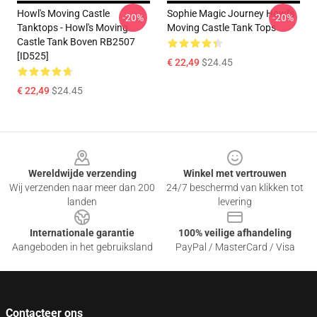
Howl's Moving Castle
Sophie Magic Journey Howl's
-20%
-20%
Tanktops - Howl's Moving
Moving Castle Tank Tops
Castle Tank Boven RB2507
[ID525]
€ 22,49
$24.45
€ 22,49
$24.45
Footer
Wereldwijde verzending
Winkel met vertrouwen
Wij verzenden naar meer dan 200
24/7 beschermd van klikken tot
landen
levering
Internationale garantie
100% veilige afhandeling
Aangeboden in het gebruiksland
PayPal / MasterCard / Visa
Contacteer ons