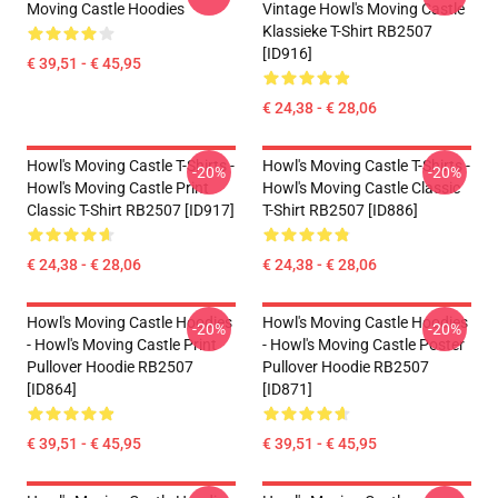
Moving Castle Hoodies
Vintage Howl's Moving Castle
Klassieke T-Shirt RB2507
[ID916]
€ 39,51 - € 45,95
€ 24,38 - € 28,06
Howl's Moving Castle T-Shirts -
Howl's Moving Castle T-Shirts -
-20%
-20%
Howl's Moving Castle Print
Howl's Moving Castle Classic
Classic T-Shirt RB2507 [ID917]
T-Shirt RB2507 [ID886]
€ 24,38 - € 28,06
€ 24,38 - € 28,06
Howl's Moving Castle Hoodies
Howl's Moving Castle Hoodies
-20%
-20%
- Howl's Moving Castle Print
- Howl's Moving Castle Poster
Pullover Hoodie RB2507
Pullover Hoodie RB2507
[ID864]
[ID871]
€ 39,51 - € 45,95
€ 39,51 - € 45,95