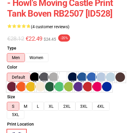
- Howl's Moving Castle Print
Tank Boven RB2507 [ID528]
(4 customer reviews)
€28.12
€22.49
-20%
$24.45
Type
Men
Women
Color
Default
Size
S
M
L
XL
2XL
3XL
4XL
5XL
Print Location