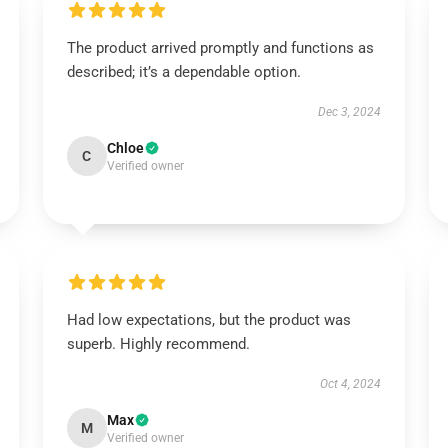
The product arrived promptly and functions as
described; it’s a dependable option.
Dec 3, 2024
Chloe
C
Verified owner
Had low expectations, but the product was
superb. Highly recommend.
Oct 4, 2024
Max
M
Verified owner