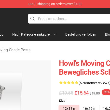
FREE
shipping on orders over $100
Castle Merchandise Shop
op
Nach Kategorie einkaufen
Bestellung verfolgen
Bl
ving Castle Posts
Howl's Moving Ca
Bewegliches Sch
(6 customer reviews
£19.55
£15.64
-20%
$19.80
Size
12x18in
16x16in
16x