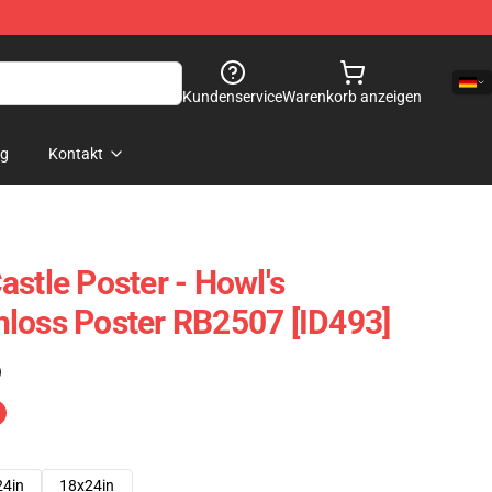
Kundenservice
Warenkorb anzeigen
og
Kontakt
stle Poster - Howl's
loss Poster RB2507 [ID493]
)
24in
18x24in