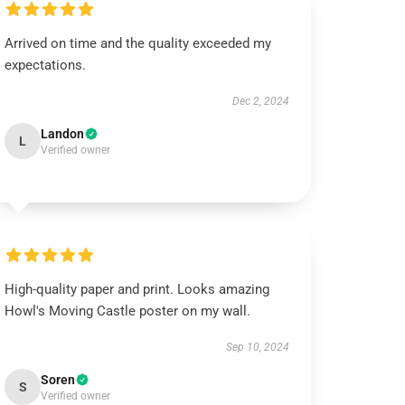
Arrived on time and the quality exceeded my
expectations.
Dec 2, 2024
Landon
L
Verified owner
High-quality paper and print. Looks amazing
Howl's Moving Castle poster on my wall.
Sep 10, 2024
Soren
S
Verified owner