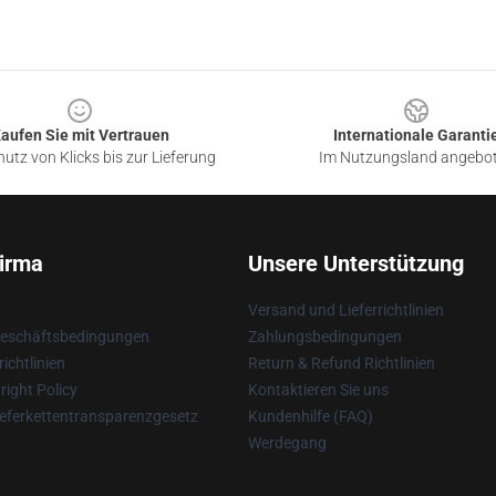
aufen Sie mit Vertrauen
Internationale Garanti
utz von Klicks bis zur Lieferung
Im Nutzungsland angebo
irma
Unsere Unterstützung
Versand und Lieferrichtlinien
Geschäftsbedingungen
Zahlungsbedingungen
ichtlinien
Return & Refund Richtlinien
ight Policy
Kontaktieren Sie uns
eferkettentransparenzgesetz
Kundenhilfe (FAQ)
Werdegang