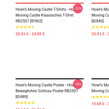
-20%
Howl's Moving Castle T-Shirts - Howl's
Howl's Mo
Moving Castle Klassisches T-Shirt
Moving Ca
RB2507 [ID902]
[ID840]
20,93 £ - 24,09 £
33,93 £ - 
-20%
Howl's Moving Castle Poster - Howl's
Howl's Mov
Bewegliches Schloss Poster RB2507
Moving Ca
[ID489]
15,64 £ - 