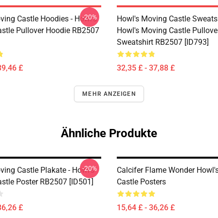
-20%
ving Castle Hoodies - Howl's
Howl's Moving Castle Sweatsh
stle Pullover Hoodie RB2507
Howl's Moving Castle Pullove
Sweatshirt RB2507 [ID793]
39,46 £
32,35 £ - 37,88 £
MEHR ANZEIGEN
Ähnliche Produkte
-20%
ing Castle Plakate - Howl's
Calcifer Flame Wonder Howl'
stle Poster RB2507 [ID501]
Castle Posters
36,26 £
15,64 £ - 36,26 £