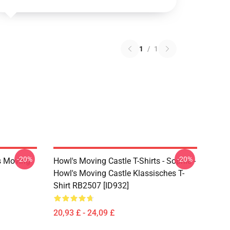
1
/
1
-20%
-20%
s Moving
Howl's Moving Castle T-Shirts - Sophie -
Howl's Moving Castle Klassisches T-
Shirt RB2507 [ID932]
20,93 £ - 24,09 £