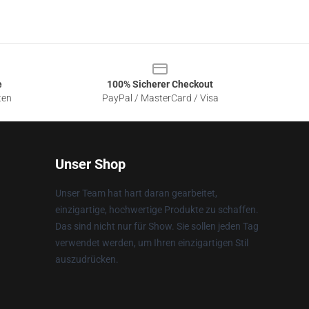
e
100% Sicherer Checkout
ten
PayPal / MasterCard / Visa
Unser Shop
Unser Team hat hart daran gearbeitet,
einzigartige, hochwertige Produkte zu schaffen.
Das sind nicht nur für Show. Sie sollen jeden Tag
verwendet werden, um Ihren einzigartigen Stil
auszudrücken.