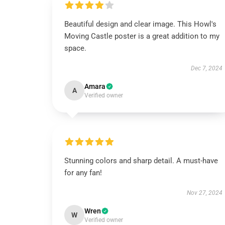
Beautiful design and clear image. This Howl's
Moving Castle poster is a great addition to my
space.
Dec 7, 2024
Amara
A
Verified owner
Stunning colors and sharp detail. A must-have
for any fan!
Nov 27, 2024
Wren
W
Verified owner