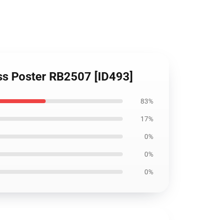
oss Poster RB2507 [ID493]
83%
17%
0%
0%
0%