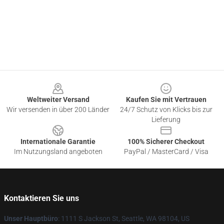
Footer
Weltweiter Versand
Kaufen Sie mit Vertrauen
Wir versenden in über 200 Länder
24/7 Schutz von Klicks bis zur
Lieferung
Internationale Garantie
100% Sicherer Checkout
Im Nutzungsland angeboten
PayPal / MasterCard / Visa
Kontaktieren Sie uns
Unser Hauptbüro
: 1111 S Jackson St, Seattle, WA 98104, US