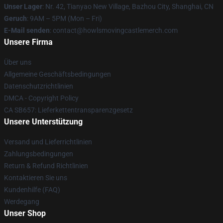
Unser Lager
: Nr. 42, Tianyao New Village, Bazhou City, Shanghai, CN
Geruch
: 9AM – 5PM (Mon – Fri)
E-Mail senden
: contact@howlsmovingcastlemerch.com
Unsere Firma
Über uns
Allgemeine Geschäftsbedingungen
Datenschutzrichtlinien
DMCA - Copyright Policy
CA SB657: Lieferkettentransparenzgesetz
Unsere Unterstützung
Versand und Lieferrichtlinien
Zahlungsbedingungen
Return & Refund Richtlinien
Kontaktieren Sie uns
Kundenhilfe (FAQ)
Werdegang
Unser Shop