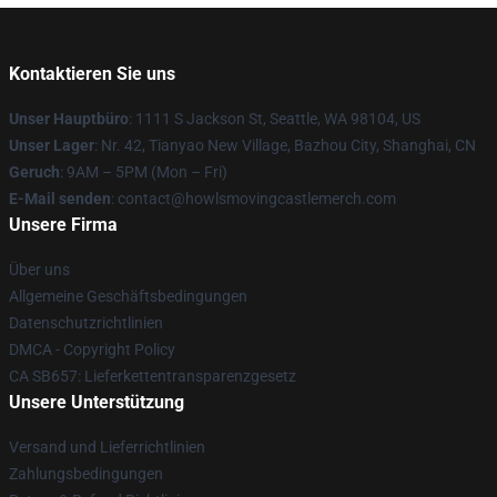
Kontaktieren Sie uns
Unser Hauptbüro
: 1111 S Jackson St, Seattle, WA 98104, US
Unser Lager
: Nr. 42, Tianyao New Village, Bazhou City, Shanghai, CN
Geruch
: 9AM – 5PM (Mon – Fri)
E-Mail senden
: contact@howlsmovingcastlemerch.com
Unsere Firma
Über uns
Allgemeine Geschäftsbedingungen
Datenschutzrichtlinien
DMCA - Copyright Policy
CA SB657: Lieferkettentransparenzgesetz
Unsere Unterstützung
Versand und Lieferrichtlinien
Zahlungsbedingungen