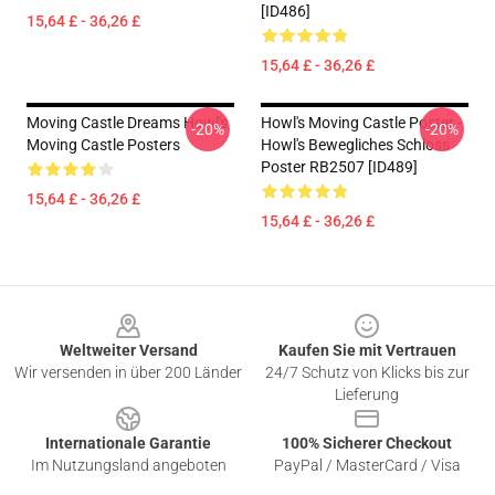
[ID486]
15,64 £ - 36,26 £
15,64 £ - 36,26 £
Moving Castle Dreams Howl's
Howl's Moving Castle Poster -
-20%
-20%
Moving Castle Posters
Howl's Bewegliches Schloss
Poster RB2507 [ID489]
15,64 £ - 36,26 £
15,64 £ - 36,26 £
Footer
Weltweiter Versand
Kaufen Sie mit Vertrauen
Wir versenden in über 200 Länder
24/7 Schutz von Klicks bis zur
Lieferung
Internationale Garantie
100% Sicherer Checkout
Im Nutzungsland angeboten
PayPal / MasterCard / Visa