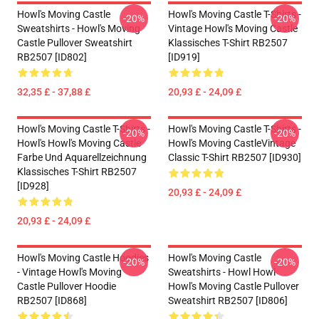
Howl's Moving Castle
Howl's Moving Castle T-Shirts -
-20%
-20%
Sweatshirts - Howl's Moving
Vintage Howl's Moving Castle
Castle Pullover Sweatshirt
Klassisches T-Shirt RB2507
RB2507 [ID802]
[ID919]
32,35 £ - 37,88 £
20,93 £ - 24,09 £
Howl's Moving Castle T-Shirts -
Howl's Moving Castle T-Shirts -
-20%
-20%
Howl's Howl's Moving Castle
Howl's Moving CastleVintage
Farbe Und Aquarellzeichnung
Classic T-Shirt RB2507 [ID930]
Klassisches T-Shirt RB2507
[ID928]
20,93 £ - 24,09 £
20,93 £ - 24,09 £
Howl's Moving Castle Hoodies
Howl's Moving Castle
-20%
-20%
- Vintage Howl's Moving
Sweatshirts - Howl Howl
Castle Pullover Hoodie
Howl's Moving Castle Pullover
RB2507 [ID868]
Sweatshirt RB2507 [ID806]