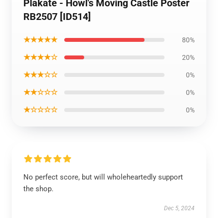
Plakate - Howl's Moving Castle Poster
RB2507 [ID514]
★★★★★
80%
★★★★☆
20%
★★★☆☆
0%
★★☆☆☆
0%
★☆☆☆☆
0%
No perfect score, but will wholeheartedly support
the shop.
Dec 5, 2024