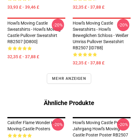
33,93 £ - 39,46 £
32,35 £ - 37,88 £
Howl's Moving Castle
Howl's Moving Castle
-20%
-20%
Sweatshirts - Howl's Moving
Sweatshirts - Howl's
Castle Pullover Sweatshirt
Beweglichen Schloss - Weißer
RB2507 [ID800]
Umriss Pullover Sweatshirt
RB2507 [ID788]
32,35 £ - 37,88 £
32,35 £ - 37,88 £
MEHR ANZEIGEN
Ähnliche Produkte
Calcifer Flame Wonder Howl's
Howl's Moving Castle Poster -
-20%
-20%
Moving Castle Posters
Jahrgang Howl's Moving
Castle Poster Poster RB2507