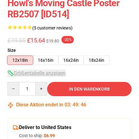
Howl's Moving Castle Poster
RB2507 [ID514]
(5 customer reviews)
£19.55
£15.64
-20%
$19.80
Size
12x18in
16x16in
16x24in
18x24in
Größentabelle anzeigen
Quantity
IN DEN WARENKORB
Diese Aktion endet in
03
:
49
:
46
Deliver to United States
Cost to ship:
$6.99