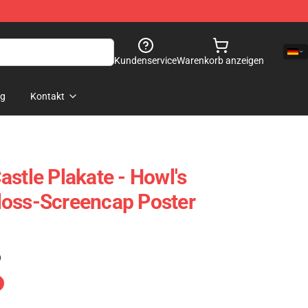
Kundenservice
Warenkorb anzeigen
og
Kontakt
stle Plakate - Howl's
loss-Screencap Poster
)