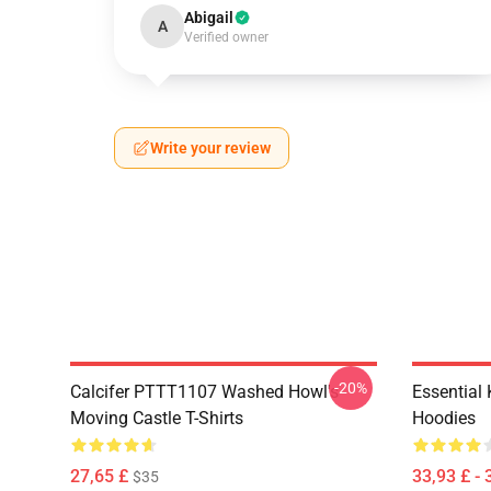
Abigail
A
Verified owner
Write your review
-20%
Calcifer PTTT1107 Washed Howl's
Essential
Moving Castle T-Shirts
Hoodies
27,65 £
33,93 £ - 
$35