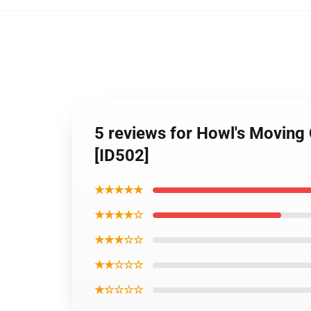
5 reviews for Howl's Moving
[ID502]
★★★★★
★★★★☆
★★★☆☆
★★☆☆☆
★☆☆☆☆