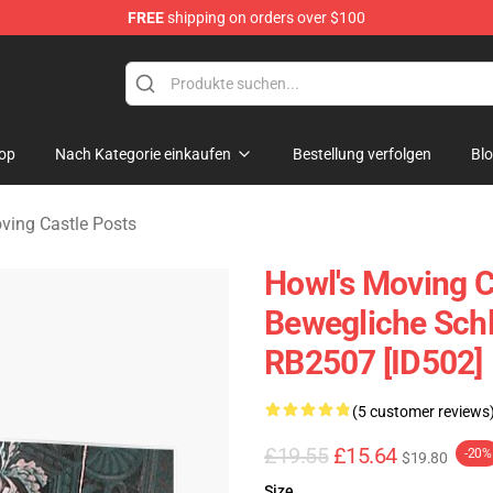
FREE
shipping on orders over $100
Castle Merchandise Shop
op
Nach Kategorie einkaufen
Bestellung verfolgen
Bl
ving Castle Posts
Howl's Moving Ca
Bewegliche Sch
RB2507 [ID502]
(5 customer reviews
£19.55
£15.64
-20%
$19.80
Size