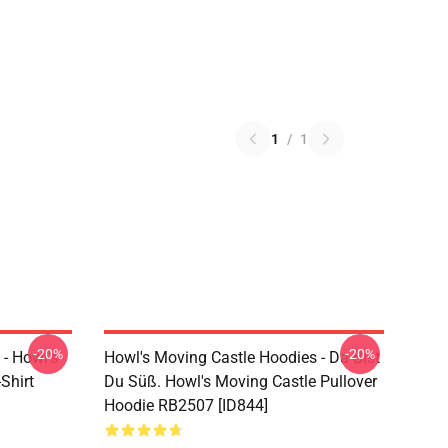
1
/
1
-20%
-20%
 - Howl's
Howl's Moving Castle Hoodies - Da Bist
Shirt
Du Süß. Howl's Moving Castle Pullover
Hoodie RB2507 [ID844]