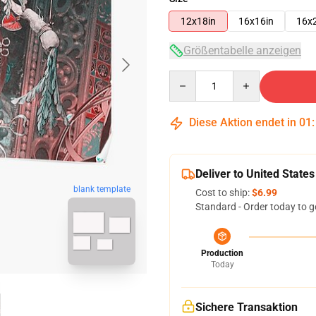
12x18in
16x16in
16x
Größentabelle anzeigen
Quantity
Diese Aktion endet in
01
Deliver to United States
blank template
Cost to ship:
$6.99
Standard - Order today to g
Production
Today
Sichere Transaktion