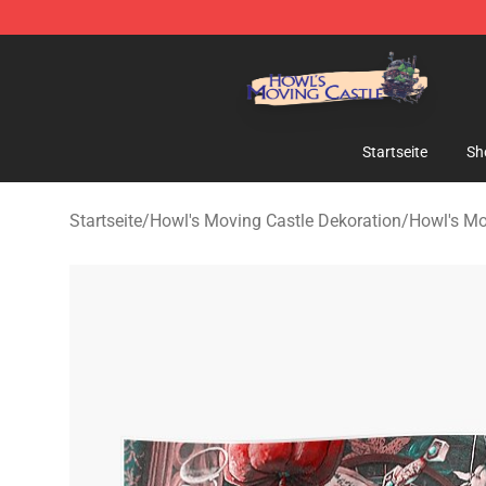
Howl's Moving Castle Store - Official Howl's Moving 
Startseite
Sh
Startseite
/
Howl's Moving Castle Dekoration
/
Howl's Mo