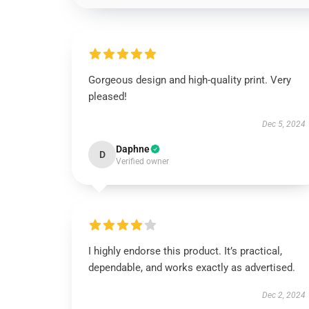
Gorgeous design and high-quality print. Very
pleased!
Dec 5, 2024
Daphne
D
Verified owner
I highly endorse this product. It’s practical,
dependable, and works exactly as advertised.
Dec 2, 2024