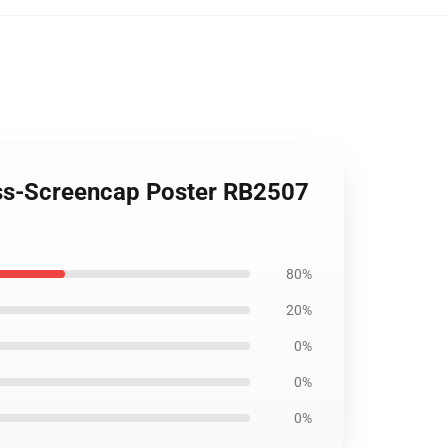
loss-Screencap Poster RB2507
80%
20%
0%
0%
0%