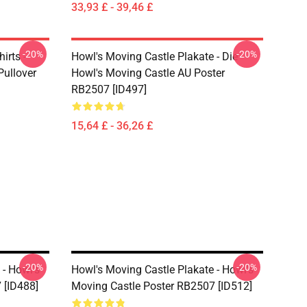
33,93 £ - 39,46 £
-20%
-20%
irts -
Howl's Moving Castle Plakate - Die
Pullover
Howl's Moving Castle AU Poster
RB2507 [ID497]
15,64 £ - 36,26 £
-20%
-20%
 - Howl's
Howl's Moving Castle Plakate - Howl's
 [ID488]
Moving Castle Poster RB2507 [ID512]