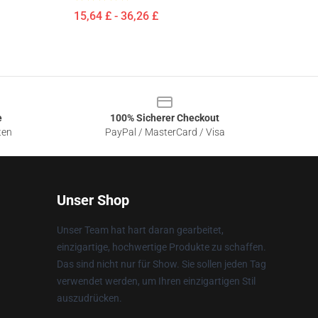
15,64 £ - 36,26 £
e
100% Sicherer Checkout
ten
PayPal / MasterCard / Visa
Unser Shop
Unser Team hat hart daran gearbeitet,
einzigartige, hochwertige Produkte zu schaffen.
Das sind nicht nur für Show. Sie sollen jeden Tag
verwendet werden, um Ihren einzigartigen Stil
auszudrücken.