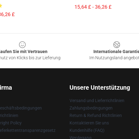
15,64 £ - 36,26 £
36,26 £
aufen Sie mit Vertrauen
Internationale Garanti
utz von Klicks bis zur Lieferung
Im Nutzungsland angebo
irma
Unsere Unterstützung
Versand und Lieferrichtlinien
Geschäftsbedingungen
Zahlungsbedingungen
ichtlinien
Return & Refund Richtlinien
ight Policy
Kontaktieren Sie uns
eferkettentransparenzgesetz
Kundenhilfe (FAQ)
Werdegang