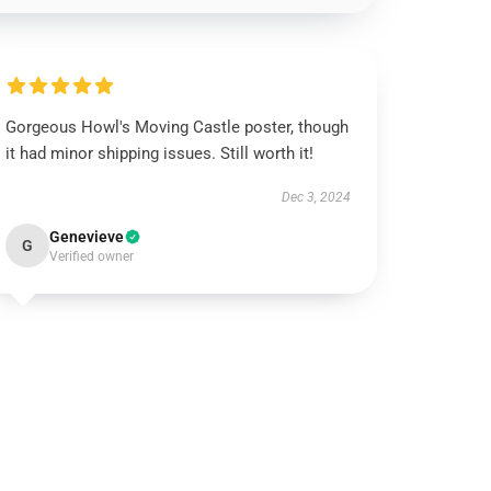
Gorgeous Howl's Moving Castle poster, though
it had minor shipping issues. Still worth it!
Dec 3, 2024
Genevieve
G
Verified owner