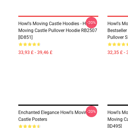
-20%
Howl's Moving Castle Hoodies - Howl's
Howl's Mo
Moving Castle Pullover Hoodie RB2507
Bestseller
[ID851]
Pullover 
33,93 £ - 39,46 £
32,35 £ - 
-20%
Enchanted Elegance Howl's Moving
Howl's Mov
Castle Posters
Moving Ca
[ID495]